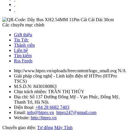
Các chuyên mục chính
Giới thiệu
Tin Tức
Thành viên
Liên hệ
Tìm kiếm
Rss Feeds
http://www.htpro.vn/uploads/freecontent/logo_small.svg
N/A
Giải pháp công nghệ - Linh kiện điện tử HTPro
(
HTPro
TSCS
)
M.S.D.N: 8430180863
Chịu trách nhiệm:
TRẦN THỊ THỦY
Địa chỉ:
Số 137 Đường Đông Mỹ - Vạn Phúc, Đông Mỹ,
Thanh Trì, Hà Nội.
Điện thoại:
+84 28 6682 7403
Email:
info@htpro.vn
htpro247@gmail.com
Website:
http://htpro.vn
Chuyển giao diện:
Tự động
Máy Tính