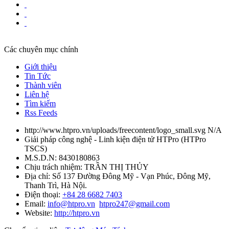
Các chuyên mục chính
Giới thiệu
Tin Tức
Thành viên
Liên hệ
Tìm kiếm
Rss Feeds
http://www.htpro.vn/uploads/freecontent/logo_small.svg
N/A
Giải pháp công nghệ - Linh kiện điện tử HTPro
(
HTPro
TSCS
)
M.S.D.N: 8430180863
Chịu trách nhiệm:
TRẦN THỊ THỦY
Địa chỉ:
Số 137 Đường Đông Mỹ - Vạn Phúc, Đông Mỹ,
Thanh Trì, Hà Nội.
Điện thoại:
+84 28 6682 7403
Email:
info@htpro.vn
htpro247@gmail.com
Website:
http://htpro.vn