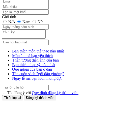
Giới tính
N/A
Nam
Nữ
Bạn thích môn thể thao nào nhất
Món ăn mà bạn yêu thích
Thần tượng điện ảnh của bạn
Bạn thích nhạc sỹ nào nhất
Quê ngoại của bạn ở đâu
Tên cuốn sách "gối đầu giường"
Ngày lễ mà bạn luôn mong đợi
Tôi đồng ý với
Quy định đăng ký thành viên