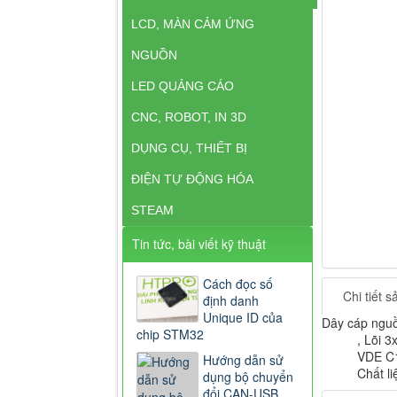
LCD, MÀN CẢM ỨNG
NGUỒN
LED QUẢNG CÁO
CNC, ROBOT, IN 3D
DỤNG CỤ, THIẾT BỊ
ĐIỆN TỰ ĐỘNG HÓA
STEAM
Tin tức, bài viết kỹ thuật
Cách đọc số
Chi tiết 
định danh
Unique ID của
Dây cáp nguồ
chip STM32
, Lõi 
VDE C1
Hướng dẫn sử
Chất l
dụng bộ chuyển
đổi CAN-USB