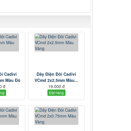
ôi Cadivi
Dây Điện Đôi Cadivi
mm Màu Đỏ
VCmd 2x2.5mm Màu...
0 đ
19.000 đ
àng
Đặt hàng