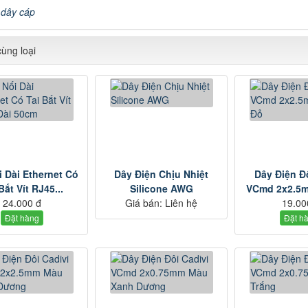
:
dây cáp
ùng loại
 Dài Ethernet Có
Dây Điện Chịu Nhiệt
Dây Điện Đ
Bắt Vít RJ45...
Silicone AWG
VCmd 2x2.5
24.000 đ
Giá bán:
Liên hệ
19.00
Đặt hàng
Đặt h