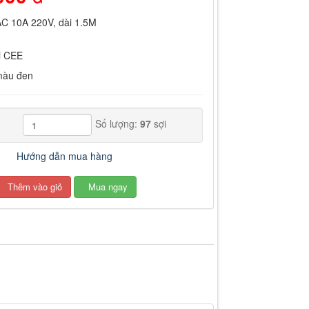
C 10A 220V, dài 1.5M
i CEE
 màu đen
Số lượng:
97
sợi
Hướng dẫn mua hàng
Thêm vào giỏ
Mua ngay