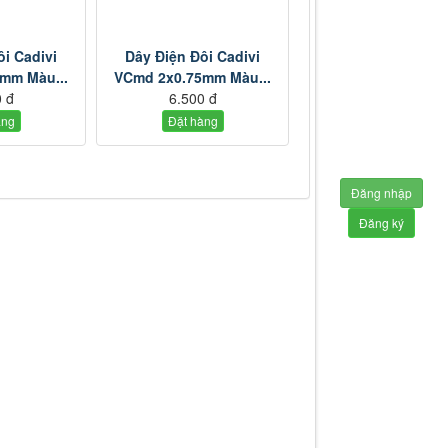
ôi Cadivi
Dây Điện Đôi Cadivi
mm Màu...
VCmd 2x0.75mm Màu...
 đ
6.500 đ
àng
Đặt hàng
Đăng nhập
Đăng ký