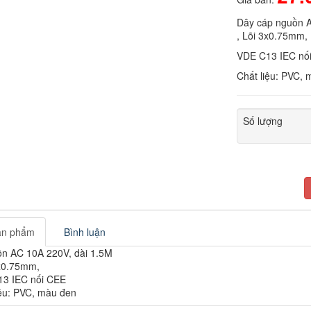
Dây cáp nguồn A
, Lõi 3x0.75mm,
VDE C13 IEC nố
Chất liệu: PVC,
Số lượng
sản phẩm
Bình luận
n AC 10A 220V, dài 1.5M
3x0.75mm,
3 IEC nối CEE
iệu: PVC, màu đen