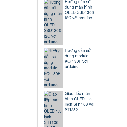
Hướng dẫn sử
dụng màn hình
OLED SSD1306
I2C với arduino
Hướng dấn sử
dụng module
KQ-130F với
arduino
Giao tiếp màn
hình OLED 1.3
inch SH1106 với
STM32