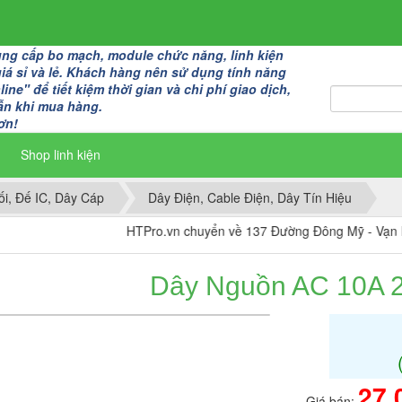
g cấp bo mạch, module chức năng, linh kiện
giá sỉ và lẻ. Khách hàng nên sử dụng tính năng
ine" để tiết kiệm thời gian và chi phí giao dịch,
ẫn khi mua hàng.
ơn!
Shop linh kiện
i, Đế IC, Dây Cáp
Dây Điện, Cable Điện, Dây Tín Hiệu
HTPro.vn chuyển về 137 Đường Đông Mỹ - Vạn Phúc, Đô
Dây Nguồn AC 10A 
27.
Giá bán: