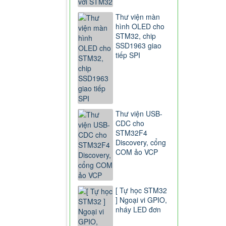
Thư viện màn
hình OLED cho
STM32, chip
SSD1963 giao
tiếp SPI
Thư viện USB-
CDC cho
STM32F4
Discovery, cổng
COM ảo VCP
[ Tự học STM32
] Ngoại vi GPIO,
nháy LED đơn