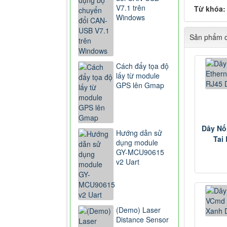
V7.1 trên
Từ khóa
Windows
Sản phẩm c
Cách đẩy tọa độ
lấy từ module
GPS lên Gmap
Dây Nối
Hướng dẫn sử
Tai 
dụng module
GY-MCU90615
v2 Uart
(Demo) Laser
Distance Sensor