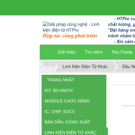
- HTPro cun
chất lượng, 
"Đặt hàng onl
Hợp tác cùng phát triển
tránh nhầm l
- Xin cảm 
Giới thiệu
Tìm kiếm
Rss Feeds
Linh Kiện Điện Tử Khác
Đầu Nố
TRANG NHẤT
KIT, BO MẠCH
MODULE CHỨC NĂNG
IC, CHIP, SOCS
BÁN DẪN, CÔNG SUẤT
LINH KIỆN ĐIỆN TỬ KHÁC