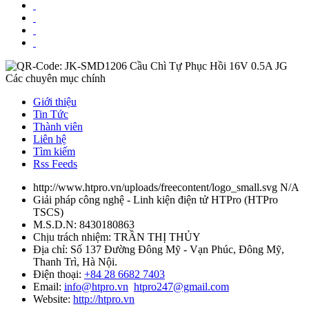
Các chuyên mục chính
Giới thiệu
Tin Tức
Thành viên
Liên hệ
Tìm kiếm
Rss Feeds
http://www.htpro.vn/uploads/freecontent/logo_small.svg
N/A
Giải pháp công nghệ - Linh kiện điện tử HTPro
(
HTPro
TSCS
)
M.S.D.N: 8430180863
Chịu trách nhiệm:
TRẦN THỊ THỦY
Địa chỉ:
Số 137 Đường Đông Mỹ - Vạn Phúc, Đông Mỹ,
Thanh Trì, Hà Nội.
Điện thoại:
+84 28 6682 7403
Email:
info@htpro.vn
htpro247@gmail.com
Website:
http://htpro.vn