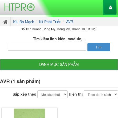
Kit, Bo Mạch
Kit Phát Triển
AVR
Số 137 Đường Đông Mỹ, Đông Mỹ, Thanh Trì, Hà Nội.
Tìm kiếm linh kiện, module,...
DANH MỤC SẢN PHẨM
AVR (1 sản phẩm)
Sắp xếp theo
Hiển thị