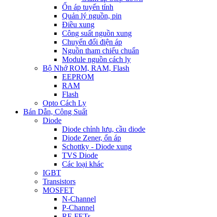
Ổn áp tuyến tính
Quản lý nguồn, pin
Điều xung
Công suất nguồn xung
Chuyển đổi điện áp
Nguồn tham chiếu chuẩn
Module nguồn cách ly
Bộ Nhớ ROM, RAM, Flash
EEPROM
RAM
Flash
Opto Cách Ly
Bán Dẫn, Công Suất
Diode
Diode chỉnh lưu, cầu diode
Diode Zener, ổn áp
Schottky - Diode xung
TVS Diode
Các loại khác
IGBT
Transistors
MOSFET
N-Channel
P-Channel
RF-FETs