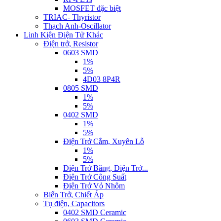
MOSFET đặc biệt
TRIAC- Thyristor
Thạch Anh-Oscillator
Linh Kiện Điện Tử Khác
Điện trở, Resistor
0603 SMD
1%
5%
4D03 8P4R
0805 SMD
1%
5%
0402 SMD
1%
5%
Điện Trở Cắm, Xuyên Lỗ
1%
5%
Điện Trở Băng, Điện Trở...
Điện Trở Công Suất
Điện Trở Vỏ Nhôm
Biến Trở, Chiết Áp
Tụ điện, Capacitors
0402 SMD Ceramic