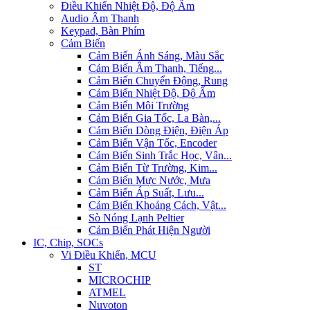
Điều Khiển Nhiệt Độ, Độ Ẩm
Audio Âm Thanh
Keypad, Bàn Phím
Cảm Biến
Cảm Biến Ánh Sáng, Màu Sắc
Cảm Biến Âm Thanh, Tiếng...
Cảm Biến Chuyển Động, Rung
Cảm Biến Nhiệt Độ, Độ Ẩm
Cảm Biến Môi Trường
Cảm Biến Gia Tốc, La Bàn,...
Cảm Biến Dòng Điện, Điện Áp
Cảm Biến Vận Tốc, Encoder
Cảm Biến Sinh Trắc Học, Vân...
Cảm Biến Từ Trường, Kim...
Cảm Biến Mực Nước, Mưa
Cảm Biến Áp Suất, Lưu...
Cảm Biến Khoảng Cách, Vật...
Sò Nóng Lạnh Peltier
Cảm Biến Phát Hiện Người
IC, Chip, SOCs
Vi Điều Khiển, MCU
ST
MICROCHIP
ATMEL
Nuvoton