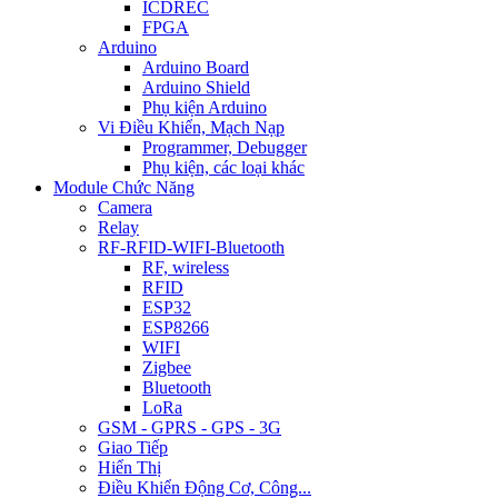
ICDREC
FPGA
Arduino
Arduino Board
Arduino Shield
Phụ kiện Arduino
Vi Điều Khiển, Mạch Nạp
Programmer, Debugger
Phụ kiện, các loại khác
Module Chức Năng
Camera
Relay
RF-RFID-WIFI-Bluetooth
RF, wireless
RFID
ESP32
ESP8266
WIFI
Zigbee
Bluetooth
LoRa
GSM - GPRS - GPS - 3G
Giao Tiếp
Hiển Thị
Điều Khiển Động Cơ, Công...