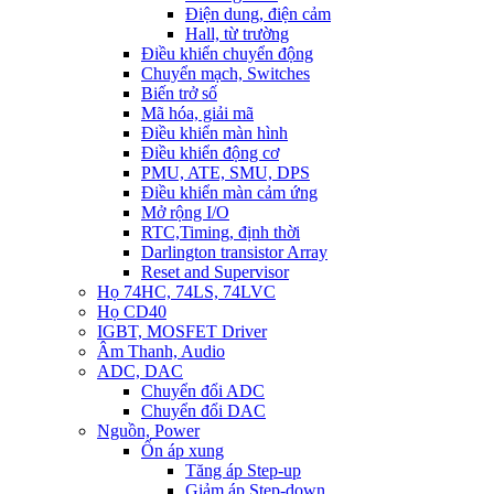
Điện dung, điện cảm
Hall, từ trường
Điều khiển chuyển động
Chuyển mạch, Switches
Biến trở số
Mã hóa, giải mã
Điều khiển màn hình
Điều khiển động cơ
PMU, ATE, SMU, DPS
Điều khiển màn cảm ứng
Mở rộng I/O
RTC,Timing, định thời
Darlington transistor Array
Reset and Supervisor
Họ 74HC, 74LS, 74LVC
Họ CD40
IGBT, MOSFET Driver
Âm Thanh, Audio
ADC, DAC
Chuyển đổi ADC
Chuyển đổi DAC
Nguồn, Power
Ổn áp xung
Tăng áp Step-up
Giảm áp Step-down