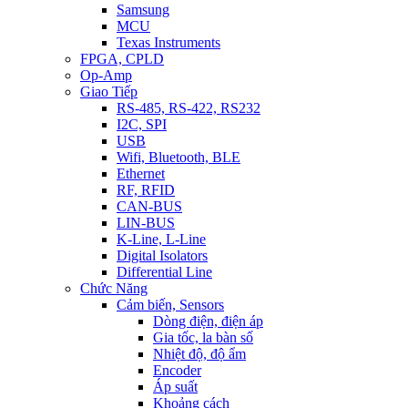
Samsung
MCU
Texas Instruments
FPGA, CPLD
Op-Amp
Giao Tiếp
RS-485, RS-422, RS232
I2C, SPI
USB
Wifi, Bluetooth, BLE
Ethernet
RF, RFID
CAN-BUS
LIN-BUS
K-Line, L-Line
Digital Isolators
Differential Line
Chức Năng
Cảm biến, Sensors
Dòng điện, điện áp
Gia tốc, la bàn số
Nhiệt độ, độ ẩm
Encoder
Áp suất
Khoảng cách