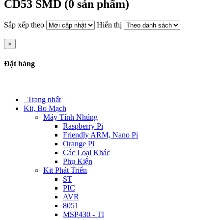
CD53 SMD (0 sản phẩm)
Sắp xếp theo
Hiển thị
×
Đặt hàng
Trang nhất
Kit, Bo Mạch
Máy Tính Nhúng
Raspberry Pi
Friendly ARM, Nano Pi
Orange Pi
Các Loại Khác
Phụ Kiện
Kit Phát Triển
ST
PIC
AVR
8051
MSP430 - TI