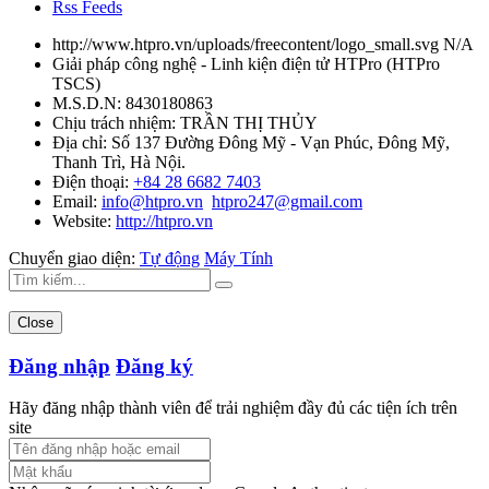
Rss Feeds
http://www.htpro.vn/uploads/freecontent/logo_small.svg
N/A
Giải pháp công nghệ - Linh kiện điện tử HTPro
(
HTPro
TSCS
)
M.S.D.N: 8430180863
Chịu trách nhiệm:
TRẦN THỊ THỦY
Địa chỉ:
Số 137 Đường Đông Mỹ - Vạn Phúc, Đông Mỹ,
Thanh Trì, Hà Nội.
Điện thoại:
+84 28 6682 7403
Email:
info@htpro.vn
htpro247@gmail.com
Website:
http://htpro.vn
Chuyển giao diện:
Tự động
Máy Tính
Close
Đăng nhập
Đăng ký
Hãy đăng nhập thành viên để trải nghiệm đầy đủ các tiện ích trên
site