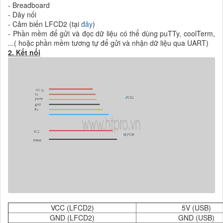
- Breadboard
- Dây nối
- Cảm biến LFCD2 (tại
đây
)
- Phần mềm để gửi và đọc dữ liệu có thể dùng puTTy, coolTerm,
...( hoặc phần mềm tương tự để gửi và nhận dữ liệu qua UART)
2. Kết nối
VCC (LFCD2)
5V (USB)
GND (LFCD2)
GND (USB)