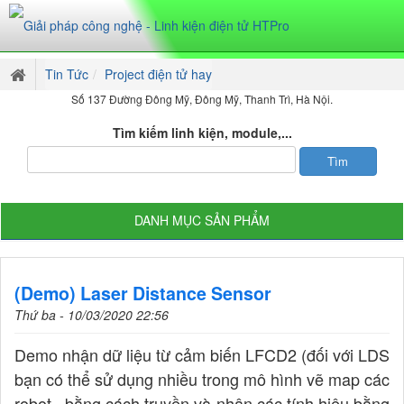
Tin Tức
Project điện tử hay
Số 137 Đường Đông Mỹ, Đông Mỹ, Thanh Trì, Hà Nội.
Tìm kiếm linh kiện, module,...
DANH MỤC SẢN PHẨM
(Demo) Laser Distance Sensor
Thứ ba - 10/03/2020 22:56
Demo nhận dữ liệu từ cảm biến LFCD2 (đối với LDS
bạn có thể sử dụng nhiều trong mô hình vẽ map các
robot...bằng cách truyền và nhận các tính hiệu bằng