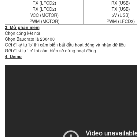
TX (LFCD2)
RX (USB)
RX (LFCD2)
TX (USB)
VCC (MOTOR)
5V (USB)
PWM (MOTOR)
PWM (LFCD2)
3. Mở phần mềm
Chọn cổng kết nối
Chọn Baudrate là 230400
Gửi đi ký tự 'b' thì cảm biến bắt đầu hoạt động và nhận dữ liệu
Gửi đi kí tự ' e' thì cảm biến sẽ dừng hoạt động
4. Demo