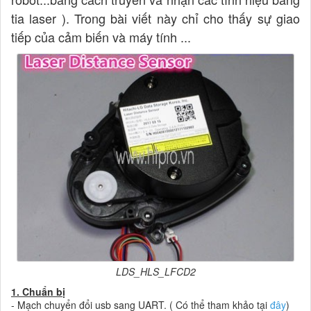
tia laser ). Trong bài viết này chỉ cho thấy sự giao
tiếp của cảm biến và máy tính ...
LDS_HLS_LFCD2
1. Chuẩn bị
- Mạch chuyển đổi usb sang UART. ( Có thể tham khảo tại
đây
)