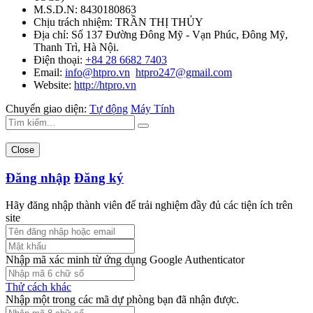
M.S.D.N: 8430180863
Chịu trách nhiệm:
TRẦN THỊ THỦY
Địa chỉ:
Số 137 Đường Đông Mỹ - Vạn Phúc, Đông Mỹ,
Thanh Trì, Hà Nội.
Điện thoại:
+84 28 6682 7403
Email:
info@htpro.vn
htpro247@gmail.com
Website:
http://htpro.vn
Chuyển giao diện:
Tự động
Máy Tính
Close
Đăng nhập
Đăng ký
Hãy đăng nhập thành viên để trải nghiệm đầy đủ các tiện ích trên
site
Nhập mã xác minh từ ứng dụng Google Authenticator
Thử cách khác
Nhập một trong các mã dự phòng bạn đã nhận được.