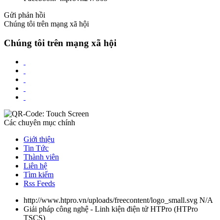
Gửi phản hồi
Chúng tôi trên mạng xã hội
Chúng tôi trên mạng xã hội
Các chuyên mục chính
Giới thiệu
Tin Tức
Thành viên
Liên hệ
Tìm kiếm
Rss Feeds
http://www.htpro.vn/uploads/freecontent/logo_small.svg
N/A
Giải pháp công nghệ - Linh kiện điện tử HTPro
(
HTPro
TSCS
)