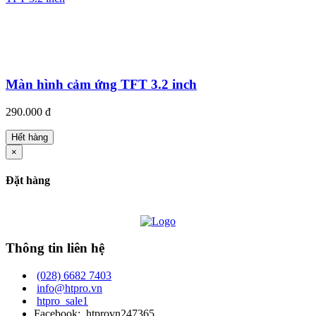
Màn hình cảm ứng TFT 3.2 inch
290.000 đ
Hết hàng
×
Đặt hàng
Thông tin liên hệ
(028) 6682 7403
info@htpro.vn
htpro_sale1
Facebook: htprovn247365