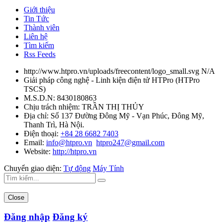
Giới thiệu
Tin Tức
Thành viên
Liên hệ
Tìm kiếm
Rss Feeds
http://www.htpro.vn/uploads/freecontent/logo_small.svg
N/A
Giải pháp công nghệ - Linh kiện điện tử HTPro
(
HTPro
TSCS
)
M.S.D.N: 8430180863
Chịu trách nhiệm:
TRẦN THỊ THỦY
Địa chỉ:
Số 137 Đường Đông Mỹ - Vạn Phúc, Đông Mỹ,
Thanh Trì, Hà Nội.
Điện thoại:
+84 28 6682 7403
Email:
info@htpro.vn
htpro247@gmail.com
Website:
http://htpro.vn
Chuyển giao diện:
Tự động
Máy Tính
Close
Đăng nhập
Đăng ký