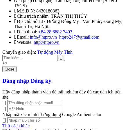
Giải pháp công nghệ - Linh kiện điện tử HTPro
(
HTPro
TSCS
)
M.S.D.N: 8430180863
Chịu trách nhiệm:
TRẦN THỊ THỦY
Địa chỉ:
Số 137 Đường Đông Mỹ - Vạn Phúc, Đông Mỹ,
Thanh Trì, Hà Nội.
Điện thoại:
+84 28 6682 7403
Email:
info@htpro.vn
htpro247@gmail.com
Website:
http://htpro.vn
Chuyển giao diện:
Tự động
Máy Tính
Close
Đăng nhập
Đăng ký
Hãy đăng nhập thành viên để trải nghiệm đầy đủ các tiện ích trên
site
Nhập mã xác minh từ ứng dụng Google Authenticator
Thử cách khác