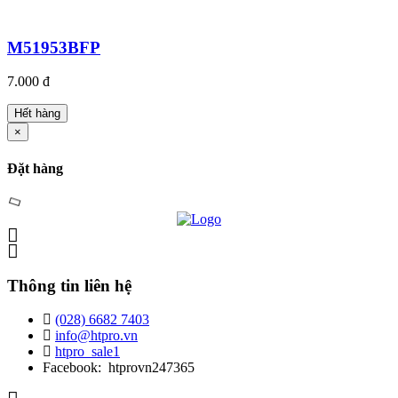
M51953BFP
7.000 đ
Hết hàng
×
Đặt hàng
Thông tin liên hệ
(028) 6682 7403
info@htpro.vn
htpro_sale1
Facebook: htprovn247365