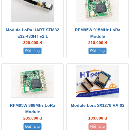
Module LoRa UART STM32
RFM95W 915MHz LoRa
E32-433HT v2.1
Module
320.000 đ
210.000 đ
Đặt hàng
Đặt hàng
RFM95W 868Mhz LoRa
Module Lora SX1278 RA-02
Module
205.000 đ
139.000 đ
Đặt hàng
Hết hàng