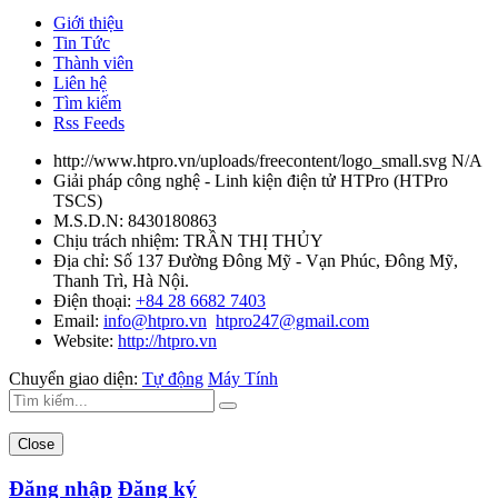
Giới thiệu
Tin Tức
Thành viên
Liên hệ
Tìm kiếm
Rss Feeds
http://www.htpro.vn/uploads/freecontent/logo_small.svg
N/A
Giải pháp công nghệ - Linh kiện điện tử HTPro
(
HTPro
TSCS
)
M.S.D.N: 8430180863
Chịu trách nhiệm:
TRẦN THỊ THỦY
Địa chỉ:
Số 137 Đường Đông Mỹ - Vạn Phúc, Đông Mỹ,
Thanh Trì, Hà Nội.
Điện thoại:
+84 28 6682 7403
Email:
info@htpro.vn
htpro247@gmail.com
Website:
http://htpro.vn
Chuyển giao diện:
Tự động
Máy Tính
Close
Đăng nhập
Đăng ký