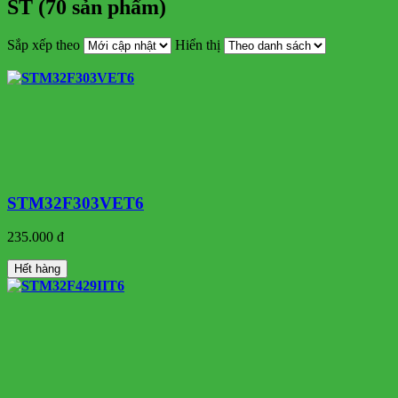
ST (70 sản phẩm)
Sắp xếp theo
Hiển thị
STM32F303VET6
235.000 đ
Hết hàng