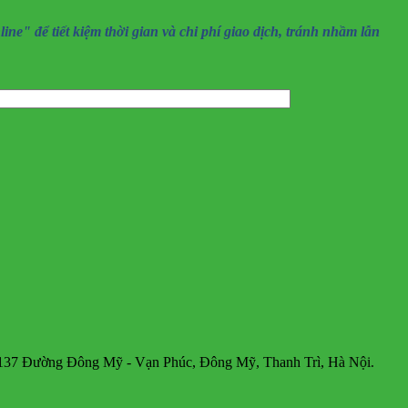
" để tiết kiệm thời gian và chi phí giao dịch, tránh nhầm lẫn
ờng Đông Mỹ - Vạn Phúc, Đông Mỹ, Thanh Trì, Hà Nội.