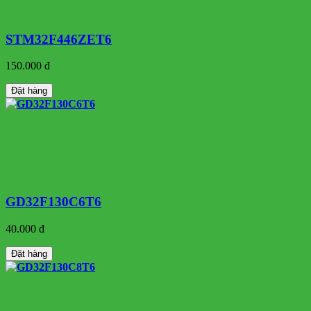
STM32F446ZET6
150.000 đ
Đặt hàng
GD32F130C6T6
40.000 đ
Đặt hàng