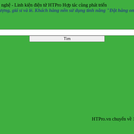
 nghệ - Linh kiện điện tử HTPro
Hợp tác cùng phát triển
, giá sỉ và lẻ. Khách hàng nên sử dụng tính năng "Đặt hàng online
HTPro.vn chuyển về 137 Đư