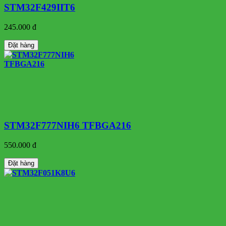
STM32F429IIT6
245.000 đ
Đặt hàng
STM32F777NIH6 TFBGA216
550.000 đ
Đặt hàng