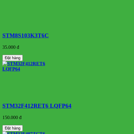
STM8S103K3T6C
35.000 đ
Đặt hàng
STM32F412RET6 LQFP64
150.000 đ
Đặt hàng