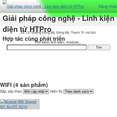
Đăng nhập
Giải pháp công nghệ - Linh kiện
điện tử HTPro
Số 137 Đường Đông Mỹ, Đông Mỹ, Thanh Trì, Hà Nội.
Hợp tác cùng phát triển
Tìm kiếm linh kiện, module,...
DANH MỤC SẢN PHẨM
WIFI (4 sản phẩm)
Sắp xếp theo
Hiển thị