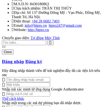
M.S.D.N: 8430180863
Chịu trách nhiệm:
TRẦN THỊ THỦY
Địa chỉ:
Số 137 Đường Đông Mỹ - Vạn Phúc, Đông Mỹ,
Thanh Trì, Hà Nội.
Điện thoại:
+84 28 6682 7403
Email:
info@htpro.vn
htpro247@gmail.com
Website:
http://htpro.vn
Chuyển giao diện:
Tự động
Máy Tính
Close
Đăng nhập
Đăng ký
Hãy đăng nhập thành viên để trải nghiệm đầy đủ các tiện ích trên
site
Nhập mã xác minh từ ứng dụng Google Authenticator
Thử cách khác
Nhập một trong các mã dự phòng bạn đã nhận được.