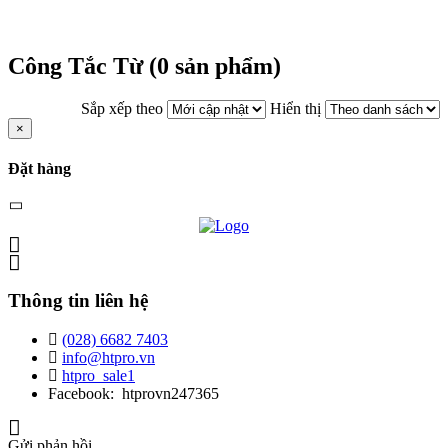
Công Tắc Từ (0 sản phẩm)
Sắp xếp theo
Hiển thị
×
Đặt hàng
Thông tin liên hệ
(028) 6682 7403
info@htpro.vn
htpro_sale1
Facebook: htprovn247365
Gửi phản hồi