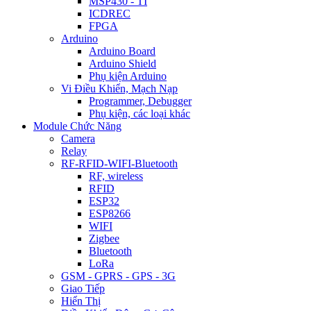
MSP430 - TI
ICDREC
FPGA
Arduino
Arduino Board
Arduino Shield
Phụ kiện Arduino
Vi Điều Khiển, Mạch Nạp
Programmer, Debugger
Phụ kiện, các loại khác
Module Chức Năng
Camera
Relay
RF-RFID-WIFI-Bluetooth
RF, wireless
RFID
ESP32
ESP8266
WIFI
Zigbee
Bluetooth
LoRa
GSM - GPRS - GPS - 3G
Giao Tiếp
Hiển Thị