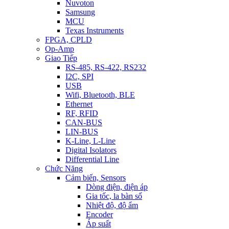
Nuvoton
Samsung
MCU
Texas Instruments
FPGA, CPLD
Op-Amp
Giao Tiếp
RS-485, RS-422, RS232
I2C, SPI
USB
Wifi, Bluetooth, BLE
Ethernet
RF, RFID
CAN-BUS
LIN-BUS
K-Line, L-Line
Digital Isolators
Differential Line
Chức Năng
Cảm biến, Sensors
Dòng điện, điện áp
Gia tốc, la bàn số
Nhiệt độ, độ ẩm
Encoder
Áp suất