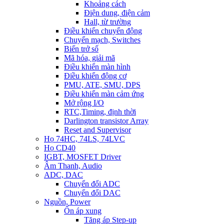
Khoảng cách
Điện dung, điện cảm
Hall, từ trường
Điều khiển chuyển động
Chuyển mạch, Switches
Biến trở số
Mã hóa, giải mã
Điều khiển màn hình
Điều khiển động cơ
PMU, ATE, SMU, DPS
Điều khiển màn cảm ứng
Mở rộng I/O
RTC,Timing, định thời
Darlington transistor Array
Reset and Supervisor
Họ 74HC, 74LS, 74LVC
Họ CD40
IGBT, MOSFET Driver
Âm Thanh, Audio
ADC, DAC
Chuyển đổi ADC
Chuyển đổi DAC
Nguồn, Power
Ổn áp xung
Tăng áp Step-up