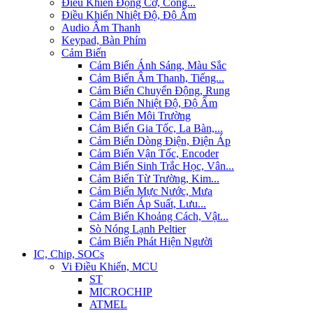
Điều Khiển Động Cơ, Công...
Điều Khiển Nhiệt Độ, Độ Ẩm
Audio Âm Thanh
Keypad, Bàn Phím
Cảm Biến
Cảm Biến Ánh Sáng, Màu Sắc
Cảm Biến Âm Thanh, Tiếng...
Cảm Biến Chuyển Động, Rung
Cảm Biến Nhiệt Độ, Độ Ẩm
Cảm Biến Môi Trường
Cảm Biến Gia Tốc, La Bàn,...
Cảm Biến Dòng Điện, Điện Áp
Cảm Biến Vận Tốc, Encoder
Cảm Biến Sinh Trắc Học, Vân...
Cảm Biến Từ Trường, Kim...
Cảm Biến Mực Nước, Mưa
Cảm Biến Áp Suất, Lưu...
Cảm Biến Khoảng Cách, Vật...
Sò Nóng Lạnh Peltier
Cảm Biến Phát Hiện Người
IC, Chip, SOCs
Vi Điều Khiển, MCU
ST
MICROCHIP
ATMEL