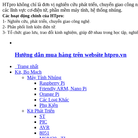
HTpro không chỉ là đơn vị nghiên cứu phát triển, chuyển giao công ng
các lĩnh vực cơ-điện tử, phần mềm máy tính, hệ thống nhúng.
Các hoạt động chính của HTpro:
1- Nghiên cứu, phát triển, chuyển giao công nghệ.
2- Phân phối linh kiện điện tử.
3- Tổ chức giao lưu, trao đổi kinh nghiệm, giúp đỡ nhau trong học tập, nghi
Hướng dẫn mua hàng trên website htpro.vn
Trang nhất
Kit, Bo Mạch
Máy Tính Nhúng
Raspberry Pi
Friendly ARM, Nano Pi
Orange Pi
Các Loại Khác
Phụ Kiện
Kit Phát Triển
ST
PIC
AVR
8051