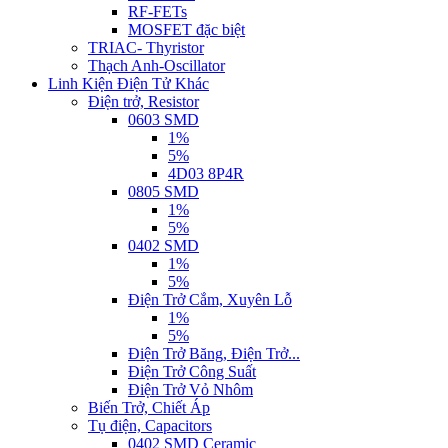
RF-FETs
MOSFET đặc biệt
TRIAC- Thyristor
Thạch Anh-Oscillator
Linh Kiện Điện Tử Khác
Điện trở, Resistor
0603 SMD
1%
5%
4D03 8P4R
0805 SMD
1%
5%
0402 SMD
1%
5%
Điện Trở Cắm, Xuyên Lỗ
1%
5%
Điện Trở Băng, Điện Trở...
Điện Trở Công Suất
Điện Trở Vỏ Nhôm
Biến Trở, Chiết Áp
Tụ điện, Capacitors
0402 SMD Ceramic