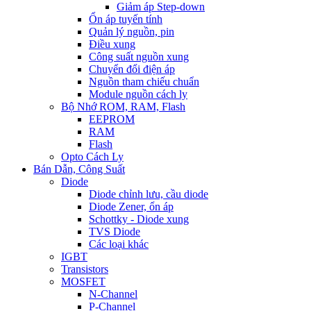
Giảm áp Step-down
Ổn áp tuyến tính
Quản lý nguồn, pin
Điều xung
Công suất nguồn xung
Chuyển đổi điện áp
Nguồn tham chiếu chuẩn
Module nguồn cách ly
Bộ Nhớ ROM, RAM, Flash
EEPROM
RAM
Flash
Opto Cách Ly
Bán Dẫn, Công Suất
Diode
Diode chỉnh lưu, cầu diode
Diode Zener, ổn áp
Schottky - Diode xung
TVS Diode
Các loại khác
IGBT
Transistors
MOSFET
N-Channel
P-Channel