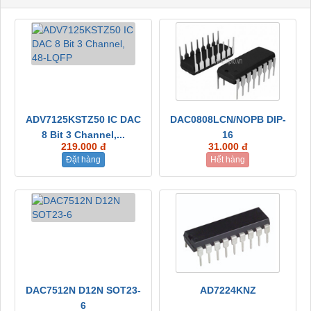
ADV7125KSTZ50 IC DAC
DAC0808LCN/NOPB DIP-
8 Bit 3 Channel,...
16
219.000 đ
31.000 đ
Đặt hàng
Hết hàng
DAC7512N D12N SOT23-
AD7224KNZ
6