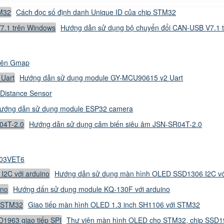
Cách đọc số định danh Unique ID của chip STM32
Hướng dẫn sử dụng bộ chuyển đổi CAN-USB V7.1 
 lên Gmap
Hướng dẫn sử dụng module GY-MCU90615 v2 Uart
Distance Sensor
ướng dẫn sử dụng module ESP32 camera
Hướng dẫn sử dụng cảm biến siêu âm JSN-SR04T-2.0
103VET6
Hướng dẫn sử dụng màn hình OLED SSD1306 I2C vớ
Hướng dấn sử dụng module KQ-130F với arduino
Giao tiếp màn hình OLED 1.3 inch SH1106 với STM32
Thư viện màn hình OLED cho STM32, chip SSD19