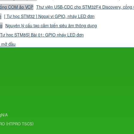
Thư viện USB-CDC cho STM32F4 Discovery, cổn
[ Tự học STM32 ] Ngoại vi GPIO, nháy LED đơn
Nguyên lý cấu tạo cảm biến siêu âm thông dụng
[Tự học STM8S] Bài 01: GPIO nháy LED đơn
i mở đầu
g
N/A
(
)
PRO
HTPRO TSCS