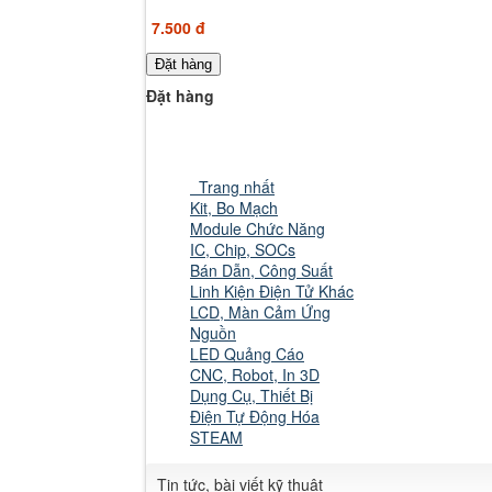
7.500 đ
Đặt hàng
Đặt hàng
Trang nhất
Kit, Bo Mạch
Module Chức Năng
IC, Chip, SOCs
Bán Dẫn, Công Suất
Linh Kiện Điện Tử Khác
LCD, Màn Cảm Ứng
Nguồn
LED Quảng Cáo
CNC, Robot, In 3D
Dụng Cụ, Thiết Bị
Điện Tự Động Hóa
STEAM
Tin tức, bài viết kỹ thuật