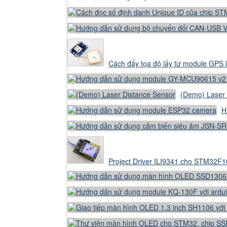
Cách đẩy tọa độ lấy từ module GPS
(Demo) Laser 
H
Project Driver ILI9341 cho STM32F