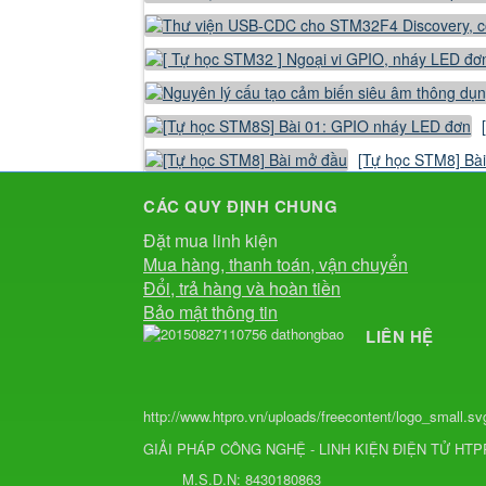
[Tự học STM8] Bà
CÁC QUY ĐỊNH CHUNG
Đặt mua linh kiện
Mua hàng, thanh toán, vận chuyển
Đổi, trả hàng và hoàn tiền
Bảo mật thông tin
LIÊN HỆ
http://www.htpro.vn/uploads/freecontent/logo_small.sv
GIẢI PHÁP CÔNG NGHỆ - LINH KIỆN ĐIỆN TỬ HT
M.S.D.N: 8430180863