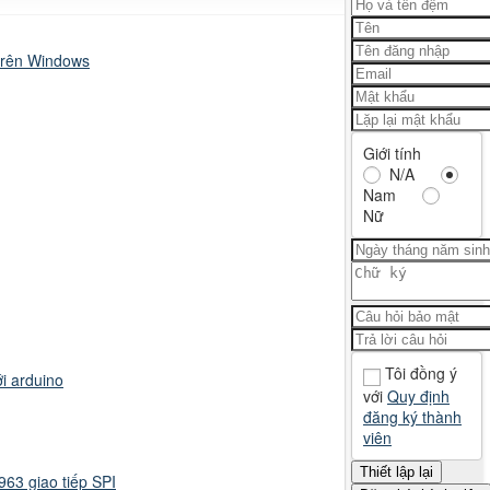
trên Windows
Giới tính
N/A
Nam
Nữ
Tôi đồng ý
i arduino
với
Quy định
đăng ký thành
viên
63 giao tiếp SPI