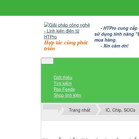
- HTPro cung cấp bo
sử dụng tính năng "Đặ
mua hàng.
Hợp tác cùng phát
- Xin cảm ơn!
triển
Giới thiệu
Tìm kiếm
Rss Feeds
Shop linh kiện
Trang nhất
IC, Chip, SOCs
Thành viên đăng nhập