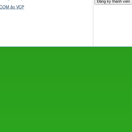
g COM ảo VCP