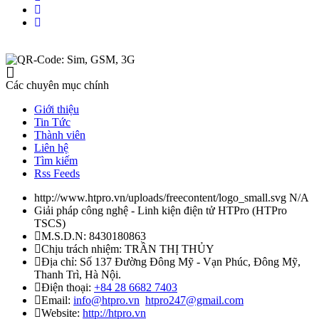
Các chuyên mục chính
Giới thiệu
Tin Tức
Thành viên
Liên hệ
Tìm kiếm
Rss Feeds
http://www.htpro.vn/uploads/freecontent/logo_small.svg
N/A
Giải pháp công nghệ - Linh kiện điện tử HTPro
(
HTPro
TSCS
)
M.S.D.N: 8430180863
Chịu trách nhiệm:
TRẦN THỊ THỦY
Địa chỉ:
Số 137 Đường Đông Mỹ - Vạn Phúc, Đông Mỹ,
Thanh Trì, Hà Nội.
Điện thoại:
+84 28 6682 7403
Email:
info@htpro.vn
htpro247@gmail.com
Website:
http://htpro.vn