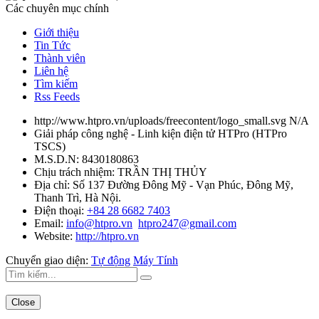
Các chuyên mục chính
Giới thiệu
Tin Tức
Thành viên
Liên hệ
Tìm kiếm
Rss Feeds
http://www.htpro.vn/uploads/freecontent/logo_small.svg
N/A
Giải pháp công nghệ - Linh kiện điện tử HTPro
(
HTPro
TSCS
)
M.S.D.N: 8430180863
Chịu trách nhiệm:
TRẦN THỊ THỦY
Địa chỉ:
Số 137 Đường Đông Mỹ - Vạn Phúc, Đông Mỹ,
Thanh Trì, Hà Nội.
Điện thoại:
+84 28 6682 7403
Email:
info@htpro.vn
htpro247@gmail.com
Website:
http://htpro.vn
Chuyển giao diện:
Tự động
Máy Tính
Close