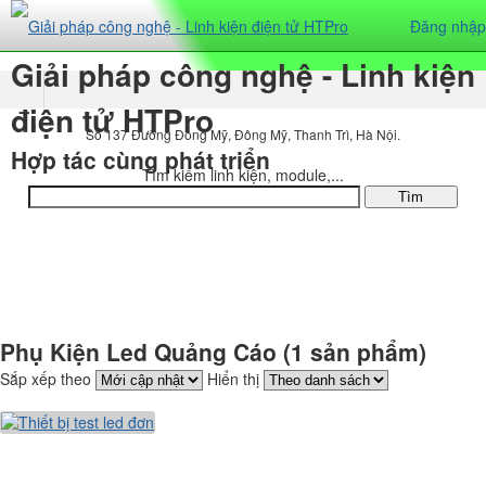
Đăng nhập
Giải pháp công nghệ - Linh kiện
điện tử HTPro
Số 137 Đường Đông Mỹ, Đông Mỹ, Thanh Trì, Hà Nội.
Hợp tác cùng phát triển
Tìm kiếm linh kiện, module,...
DANH MỤC SẢN PHẨM
Phụ Kiện Led Quảng Cáo (1 sản phẩm)
Sắp xếp theo
Hiển thị