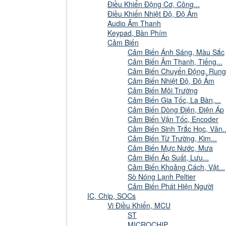
Điều Khiển Động Cơ, Công...
Điều Khiển Nhiệt Độ, Độ Ẩm
Audio Âm Thanh
Keypad, Bàn Phím
Cảm Biến
Cảm Biến Ánh Sáng, Màu Sắc
Cảm Biến Âm Thanh, Tiếng...
Cảm Biến Chuyển Động, Rung
Cảm Biến Nhiệt Độ, Độ Ẩm
Cảm Biến Môi Trường
Cảm Biến Gia Tốc, La Bàn,...
Cảm Biến Dòng Điện, Điện Áp
Cảm Biến Vận Tốc, Encoder
Cảm Biến Sinh Trắc Học, Vân..
Cảm Biến Từ Trường, Kim...
Cảm Biến Mực Nước, Mưa
Cảm Biến Áp Suất, Lưu...
Cảm Biến Khoảng Cách, Vật...
Sò Nóng Lạnh Peltier
Cảm Biến Phát Hiện Người
IC, Chip, SOCs
Vi Điều Khiển, MCU
ST
MICROCHIP