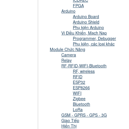
ICDREC
FPGA
Arduino
Arduino Board
Arduino Shield
Phụ kiện Arduino
Vi Điều Khiển, Mạch Nạp
Programmer, Debugger
Phụ kiện, các loại khác
Module Chức Năng
Camera
Relay
RF-RFID-WIFI-Bluetooth
RF, wireless
RFID
ESP32
ESP8266
WIFI
Zigbee
Bluetooth
LoRa
GSM - GPRS - GPS - 3G
Giao Tiếp
Hiển Thị