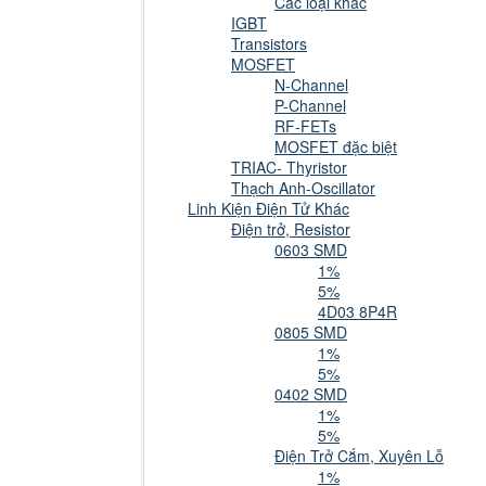
Các loại khác
IGBT
Transistors
MOSFET
N-Channel
P-Channel
RF-FETs
MOSFET đặc biệt
TRIAC- Thyristor
Thạch Anh-Oscillator
Linh Kiện Điện Tử Khác
Điện trở, Resistor
0603 SMD
1%
5%
4D03 8P4R
0805 SMD
1%
5%
0402 SMD
1%
5%
Điện Trở Cắm, Xuyên Lỗ
1%