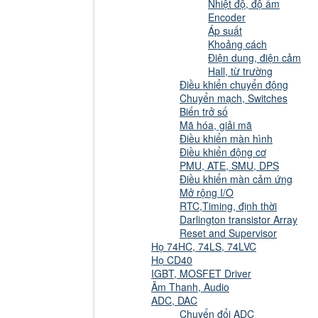
Nhiệt độ, độ ẩm
Encoder
Áp suất
Khoảng cách
Điện dung, điện cảm
Hall, từ trường
Điều khiển chuyển động
Chuyển mạch, Switches
Biến trở số
Mã hóa, giải mã
Điều khiển màn hình
Điều khiển động cơ
PMU, ATE, SMU, DPS
Điều khiển màn cảm ứng
Mở rộng I/O
RTC,Timing, định thời
Darlington transistor Array
Reset and Supervisor
Họ 74HC, 74LS, 74LVC
Họ CD40
IGBT, MOSFET Driver
Âm Thanh, Audio
ADC, DAC
Chuyển đổi ADC