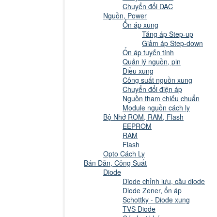
Chuyển đổi DAC
Nguồn, Power
Ổn áp xung
Tăng áp Step-up
Giảm áp Step-down
Ổn áp tuyến tính
Quản lý nguồn, pin
Điều xung
Công suất nguồn xung
Chuyển đổi điện áp
Nguồn tham chiếu chuẩn
Module nguồn cách ly
Bộ Nhớ ROM, RAM, Flash
EEPROM
RAM
Flash
Opto Cách Ly
Bán Dẫn, Công Suất
Diode
Diode chỉnh lưu, cầu diode
Diode Zener, ổn áp
Schottky - Diode xung
TVS Diode