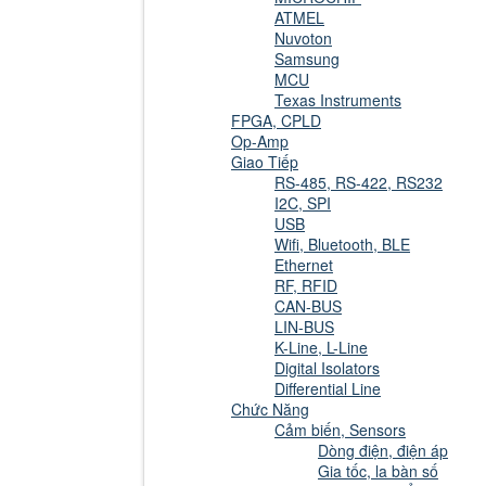
ATMEL
Nuvoton
Samsung
MCU
Texas Instruments
FPGA, CPLD
Op-Amp
Giao Tiếp
RS-485, RS-422, RS232
I2C, SPI
USB
Wifi, Bluetooth, BLE
Ethernet
RF, RFID
CAN-BUS
LIN-BUS
K-Line, L-Line
Digital Isolators
Differential Line
Chức Năng
Cảm biến, Sensors
Dòng điện, điện áp
Gia tốc, la bàn số