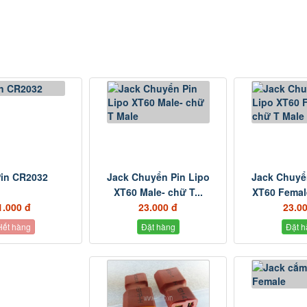
Pin CR2032
Jack Chuyển Pin Lipo
Jack Chuyể
XT60 Male- chữ T...
XT60 Female
1.000 đ
23.000 đ
23.0
Đặt hàng
Đặt h
Hết hàng