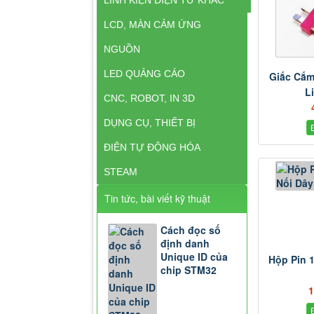
LCD, MÀN CẢM ỨNG
NGUỒN
LED QUẢNG CÁO
Giắc Cắm
L
CNC, ROBOT, IN 3D
DỤNG CỤ, THIẾT BỊ
ĐIỆN TỰ ĐỘNG HÓA
STEAM
Tin tức, bài viết kỹ thuật
Cách đọc số
định danh
Unique ID của
Hộp Pin 
chip STM32
1