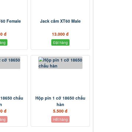
T60 Female
Jack cắm XT60 Male
00 đ
13.000 đ
àng
Đặt hàng
 18650 chấu
Hộp pin 1 cỡ 18650 chấu
n
hàn
00 đ
5.500 đ
àng
Hết hàng