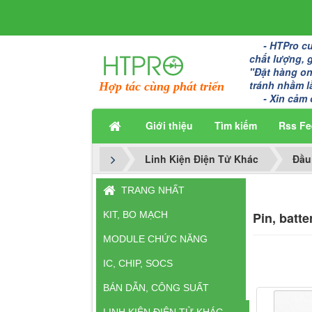
- HTPro cun
chất lượng, 
"Đặt hàng onl
tránh nhầm l
Hợp tác cùng phát triển
- Xin cảm 
Giới thiệu
Tìm kiếm
Rss Fe
Linh Kiện Điện Tử Khác
Đầu
TRANG NHẤT
KIT, BO MẠCH
Pin, batt
MODULE CHỨC NĂNG
IC, CHIP, SOCS
BÁN DẪN, CÔNG SUẤT
LINH KIỆN ĐIỆN TỬ KHÁC