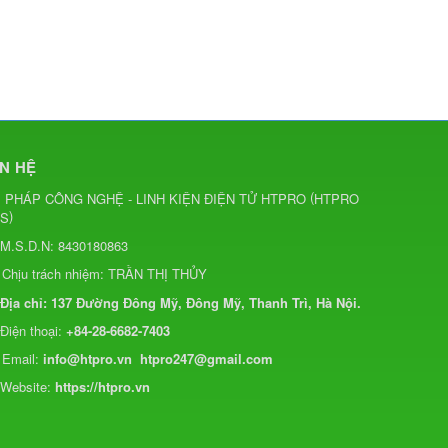
ÊN HỆ
(
I PHÁP CÔNG NGHỆ - LINH KIỆN ĐIỆN TỬ HTPRO
HTPRO
)
CS
M.S.D.N: 8430180863
Chịu trách nhiệm:
TRẦN THỊ THỦY
Địa chỉ:
137 Đường Đông Mỹ, Đông Mỹ, Thanh Trì, Hà Nội.
Điện thoại:
+84-28-6682-7403
Email:
info@htpro.vn
htpro247@gmail.com
Website:
https://htpro.vn