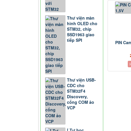
Thư viện màn
hình OLED cho
STM32, chip
SSD1963 giao
tiếp SPI
PIN Cam
Thư viện USB-
CDC cho
STM32F4
Discovery,
cổng COM ảo
VCP
[ Tự học