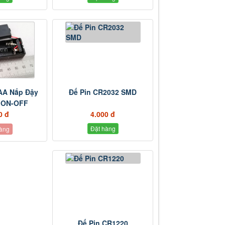
AA Nắp Đậy
Đế Pin CR2032 SMD
 ON-OFF
0 đ
4.000 đ
Đặt hàng
àng
Đế Pin CR1220