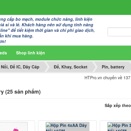
g cấp bo mạch, module chức năng, linh kiện
giá sỉ và lẻ. Khách hàng nên sử dụng tính năng
ine" để tiết kiệm thời gian và chi phí giao dịch,
ẫn khi mua hàng.
ơn!
eds
Shop linh kiện
 Nối, Đế IC, Dây Cáp
Đế, Khay, Socket
Pin, battery
HTPro.vn chuyển về 137 Đường Đ
ery (25 sản phẩm)
Sắp xếp theo