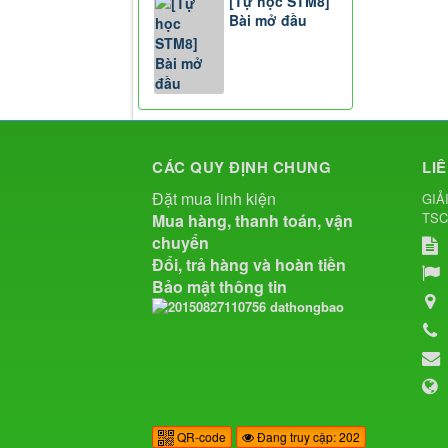
[Tự học STM8]
Bài mở đầu
CÁC QUY ĐỊNH CHUNG
LI
Đặt mua linh kiện
GIẢ
TS
Mua hàng, thanh toán, vận
chuyển
Đổi, trả hàng và hoàn tiền
Bảo mật thông tin
QR-code
Đang truy cập: 202