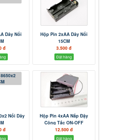
AA Dây Nối
Hộp Pin 2xAA Dây Nối
CM
15CM
0 đ
3.500 đ
àng
Đặt hàng
0x2 Nối Dây
Hộp Pin 4xAA Nắp Đậy
CM
Công Tắc ON-OFF
0 đ
12.500 đ
àng
Đặt hàng