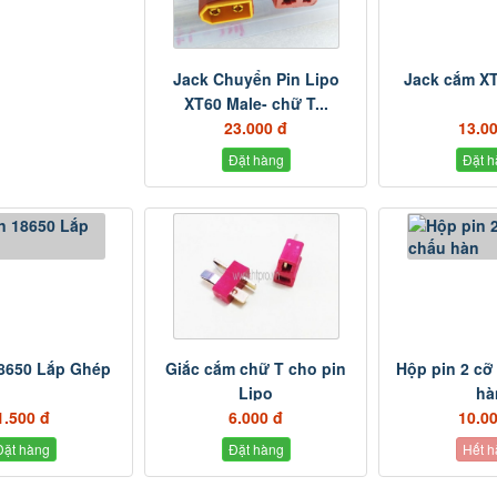
Jack Chuyển Pin Lipo
Jack cắm X
XT60 Male- chữ T...
23.000 đ
13.0
Đặt hàng
Đặt h
18650 Lắp Ghép
Giắc cắm chữ T cho pin
Hộp pin 2 cỡ
Lipo
hà
1.500 đ
6.000 đ
10.0
Đặt hàng
Đặt hàng
Hết h