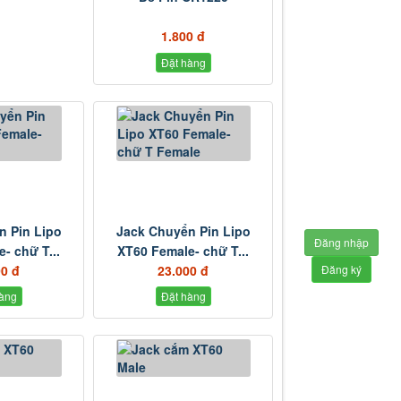
1.800 đ
Đặt hàng
n Pin Lipo
Jack Chuyển Pin Lipo
Đăng nhập
- chữ T...
XT60 Female- chữ T...
00 đ
23.000 đ
Đăng ký
àng
Đặt hàng