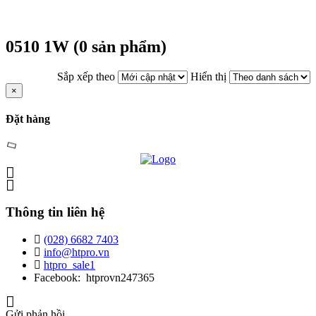
0510 1W (0 sản phẩm)
Sắp xếp theo
Hiển thị
×
Đặt hàng
Thông tin liên hệ
(028) 6682 7403
info@htpro.vn
htpro_sale1
Facebook: htprovn247365
Gửi phản hồi