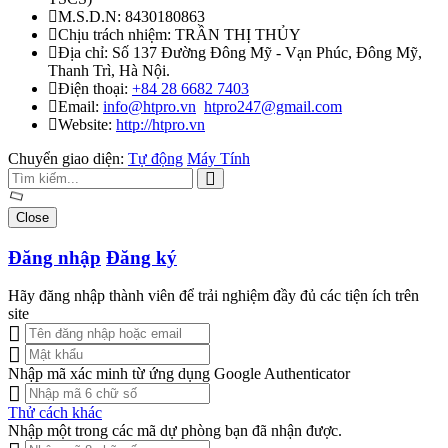
M.S.D.N: 8430180863
Chịu trách nhiệm:
TRẦN THỊ THỦY
Địa chỉ:
Số 137 Đường Đông Mỹ - Vạn Phúc, Đông Mỹ,
Thanh Trì, Hà Nội.
Điện thoại:
+84 28 6682 7403
Email:
info@htpro.vn
htpro247@gmail.com
Website:
http://htpro.vn
Chuyển giao diện:
Tự động
Máy Tính
Close
Đăng nhập
Đăng ký
Hãy đăng nhập thành viên để trải nghiệm đầy đủ các tiện ích trên
site
Nhập mã xác minh từ ứng dụng Google Authenticator
Thử cách khác
Nhập một trong các mã dự phòng bạn đã nhận được.