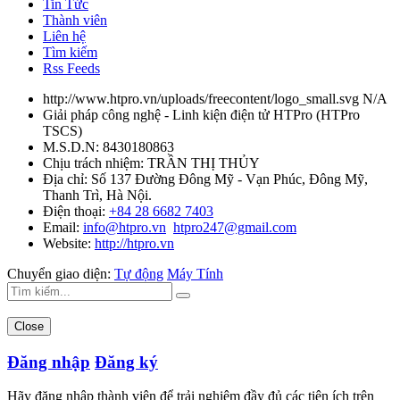
Tin Tức
Thành viên
Liên hệ
Tìm kiếm
Rss Feeds
http://www.htpro.vn/uploads/freecontent/logo_small.svg
N/A
Giải pháp công nghệ - Linh kiện điện tử HTPro
(
HTPro
TSCS
)
M.S.D.N: 8430180863
Chịu trách nhiệm:
TRẦN THỊ THỦY
Địa chỉ:
Số 137 Đường Đông Mỹ - Vạn Phúc, Đông Mỹ,
Thanh Trì, Hà Nội.
Điện thoại:
+84 28 6682 7403
Email:
info@htpro.vn
htpro247@gmail.com
Website:
http://htpro.vn
Chuyển giao diện:
Tự động
Máy Tính
Close
Đăng nhập
Đăng ký
Hãy đăng nhập thành viên để trải nghiệm đầy đủ các tiện ích trên