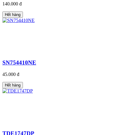
140.000 đ
Hết hàng
SN754410NE
45.000 đ
Hết hàng
TDE1747DP