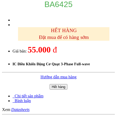
BA6425
HẾT HÀNG
Đặt mua để có hàng sớm
55.000
đ
Giá bán:
IC Điều Khiển Động Cơ Quạt 3-Phase Full-wave
Hướng dẫn mua hàng
Hết hàng
Chi tiết sản phẩm
Bình luận
Xem
Datasheets