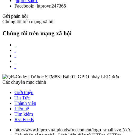
htpro_sale1
Facebook: htprovn247365
Gửi phản hồi
Chúng tôi trên mạng xã hội
Chúng tôi trên mạng xã hội
Các chuyên mục chính
Giới thiệu
Tin Tức
Thành viên
Liên hệ
Tìm kiếm
Rss Feeds
http://www.htpro.vn/uploads/freecontent/logo_small.svg
N/A