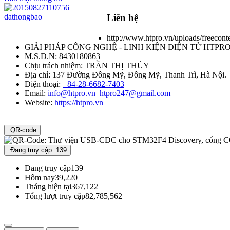
Liên hệ
http://www.htpro.vn/uploads/freecont
GIẢI PHÁP CÔNG NGHỆ - LINH KIỆN ĐIỆN TỬ HTPR
M.S.D.N: 8430180863
Chịu trách nhiệm:
TRẦN THỊ THỦY
Địa chỉ:
137 Đường Đông Mỹ, Đông Mỹ, Thanh Trì, Hà Nội.
Điện thoại:
+84-28-6682-7403
Email:
info@htpro.vn
htpro247@gmail.com
Website:
https://htpro.vn
QR-code
Đang truy cập: 139
Đang truy cập
139
Hôm nay
39,220
Tháng hiện tại
367,122
Tổng lượt truy cập
82,785,562