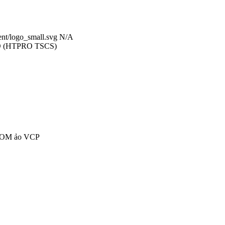
ent/logo_small.svg
N/A
O
(
HTPRO TSCS
)