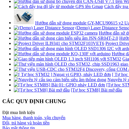
Cách đẩy tọa
Hướng dẫn sử dụng module GY-MCU90615 v2 Ua
(Demo) Laser Distance Sens
Hướng dẫn sử d
Hướn
Project Dri
Hướng dấ
Gia
[ Tự học
Nguyên lý c
[Tự học ST
[Tự học STM8] Bài mở đầu
CÁC QUY ĐỊNH CHUNG
Đặt mua linh kiện
Mua hàng, thanh toán, vận chuyển
Đổi, trả hàng và hoàn tiền
Bảo mật thông tin