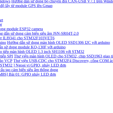
Hướng dẫn sử dụng bộ chuyển đổi CAN-USB V7.1 trên Wind
 độ lấy từ module GPS lên Gmap
rt
or
ụng module ESP32 camera
g dẫn sử dụng cảm biến siêu âm JSN-SR04T-2.0
ver ILI9341 cho STM32F103VET6
Hướng dẫn sử dụng màn hình OLED SSD1306 I2C với arduino
n sử dụng module KQ-130F với arduino
o tiếp màn hình OLED 1.3 inch SH1106 với STM32
Thư viện màn hình OLED cho STM32, chip SSD1963 giao ti
Thư viện USB-CDC cho STM32F4 Discovery, cổng COM ả
 STM32 ] Ngoại vi GPIO, nháy LED đơn
ấu tạo cảm biến siêu âm thông dụng
M8S] Bài 01: GPIO nháy LED đơn