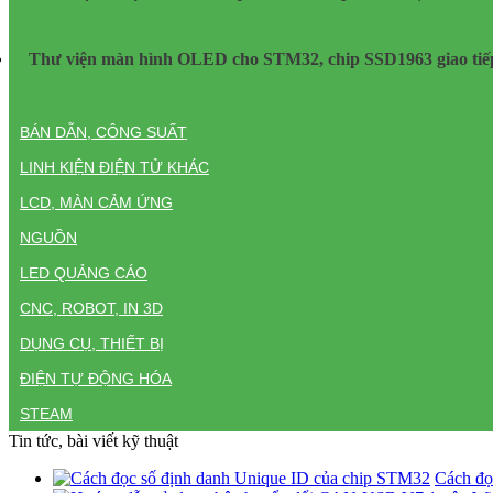
Thư viện màn hình OLED cho STM32, chip SSD1963 giao tiế
BÁN DẪN, CÔNG SUẤT
LINH KIỆN ĐIỆN TỬ KHÁC
LCD, MÀN CẢM ỨNG
NGUỒN
LED QUẢNG CÁO
CNC, ROBOT, IN 3D
DỤNG CỤ, THIẾT BỊ
ĐIỆN TỰ ĐỘNG HÓA
STEAM
Tin tức, bài viết kỹ thuật
Cách đọ