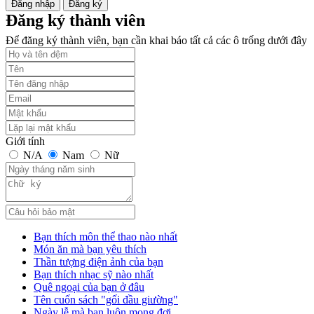
Đăng nhập
Đăng ký
Đăng ký thành viên
Để đăng ký thành viên, bạn cần khai báo tất cả các ô trống dưới đây
Giới tính
N/A
Nam
Nữ
Bạn thích môn thể thao nào nhất
Món ăn mà bạn yêu thích
Thần tượng điện ảnh của bạn
Bạn thích nhạc sỹ nào nhất
Quê ngoại của bạn ở đâu
Tên cuốn sách "gối đầu giường"
Ngày lễ mà bạn luôn mong đợi