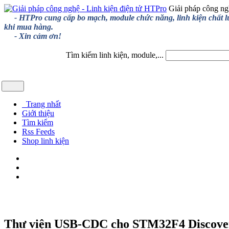
Giải pháp công ng
- HTPro cung cấp bo mạch, module chức năng, linh kiện chất lượng
khi mua hàng.
- Xin cảm ơn!
Tìm kiếm linh kiện, module,...
Trang nhất
Giới thiệu
Tìm kiếm
Rss Feeds
Shop linh kiện
Thư viện USB-CDC cho STM32F4 Discove