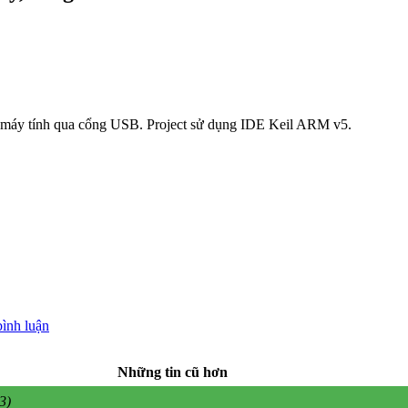
ới máy tính qua cổng USB. Project sử dụng IDE Keil ARM v5.
bình luận
Những tin cũ hơn
3)