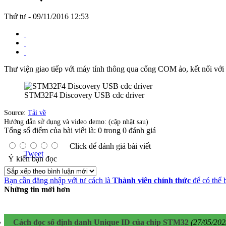
Thứ tư - 09/11/2016 12:53
Thư viện giao tiếp với máy tính thông qua cổng COM ảo, kết nối v
STM32F4 Discovery USB cdc driver
Source:
Tải về
Hướng dẫn sử dụng và video demo: (cập nhật sau)
Tổng số điểm của bài viết là: 0 trong 0 đánh giá
Click để đánh giá bài viết
Tweet
Ý kiến bạn đọc
Bạn cần đăng nhập với tư cách là
Thành viên chính thức
để có thể 
Những tin mới hơn
Cách đọc số định danh Unique ID của chip STM32
(27/05/202