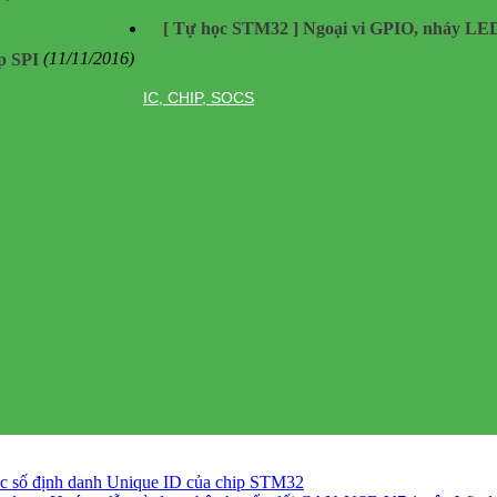
[ Tự học STM32 ] Ngoại vi GPIO, nháy LE
p SPI
(11/11/2016)
IC, CHIP, SOCS
c số định danh Unique ID của chip STM32