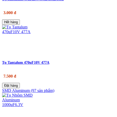
3.000 đ
Hết hàng
Tụ Tantalum 470uF10V 477A
7.500 đ
Đặt hàng
SMD Aluminum (97 sản phẩm)