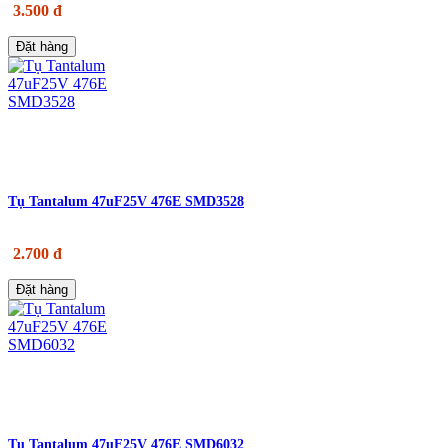
3.500 đ
Đặt hàng
Tụ Tantalum 47uF25V 476E SMD3528
2.700 đ
Đặt hàng
Tụ Tantalum 47uF25V 476E SMD6032