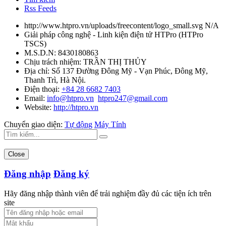
Rss Feeds
http://www.htpro.vn/uploads/freecontent/logo_small.svg
N/A
Giải pháp công nghệ - Linh kiện điện tử HTPro
(
HTPro
TSCS
)
M.S.D.N: 8430180863
Chịu trách nhiệm:
TRẦN THỊ THỦY
Địa chỉ:
Số 137 Đường Đông Mỹ - Vạn Phúc, Đông Mỹ,
Thanh Trì, Hà Nội.
Điện thoại:
+84 28 6682 7403
Email:
info@htpro.vn
htpro247@gmail.com
Website:
http://htpro.vn
Chuyển giao diện:
Tự động
Máy Tính
Close
Đăng nhập
Đăng ký
Hãy đăng nhập thành viên để trải nghiệm đầy đủ các tiện ích trên
site