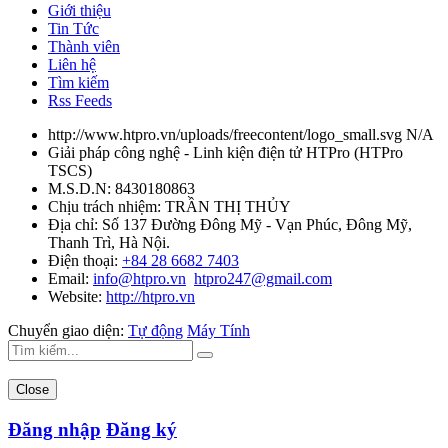
Giới thiệu
Tin Tức
Thành viên
Liên hệ
Tìm kiếm
Rss Feeds
http://www.htpro.vn/uploads/freecontent/logo_small.svg
N/A
Giải pháp công nghệ - Linh kiện điện tử HTPro
(
HTPro
TSCS
)
M.S.D.N: 8430180863
Chịu trách nhiệm:
TRẦN THỊ THỦY
Địa chỉ:
Số 137 Đường Đông Mỹ - Vạn Phúc, Đông Mỹ,
Thanh Trì, Hà Nội.
Điện thoại:
+84 28 6682 7403
Email:
info@htpro.vn
htpro247@gmail.com
Website:
http://htpro.vn
Chuyển giao diện:
Tự động
Máy Tính
Close
Đăng nhập
Đăng ký