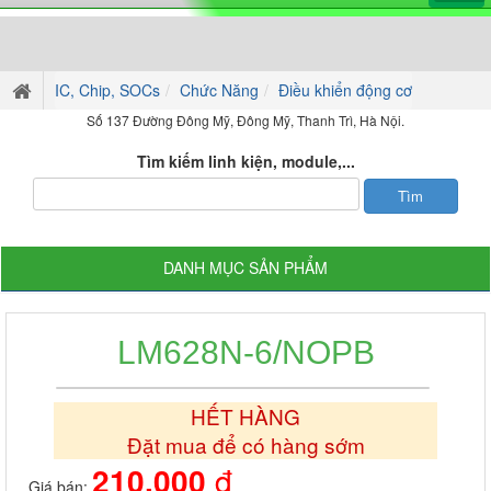
IC, Chip, SOCs
Chức Năng
Điều khiển động cơ
Số 137 Đường Đông Mỹ, Đông Mỹ, Thanh Trì, Hà Nội.
Tìm kiếm linh kiện, module,...
DANH MỤC SẢN PHẨM
LM628N-6/NOPB
HẾT HÀNG
Đặt mua để có hàng sớm
210.000
đ
Giá bán: