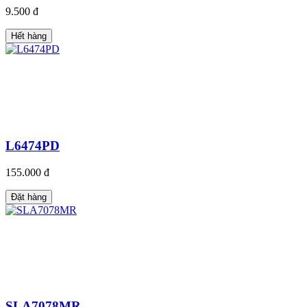
9.500 đ
Hết hàng
L6474PD
155.000 đ
Đặt hàng
SLA7078MR