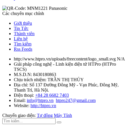
Các chuyên mục chính
Giới thiệu
Tin Tức
Thành viên
Liên hệ
Tìm kiếm
Rss Feeds
http://www.htpro.vn/uploads/freecontent/logo_small.svg
N/A
Giải pháp công nghệ - Linh kiện điện tử HTPro
(
HTPro
TSCS
)
M.S.D.N: 8430180863
Chịu trách nhiệm:
TRẦN THỊ THỦY
Địa chỉ:
Số 137 Đường Đông Mỹ - Vạn Phúc, Đông Mỹ,
Thanh Trì, Hà Nội.
Điện thoại:
+84 28 6682 7403
Email:
info@htpro.vn
htpro247@gmail.com
Website:
http://htpro.vn
Chuyển giao diện:
Tự động
Máy Tính