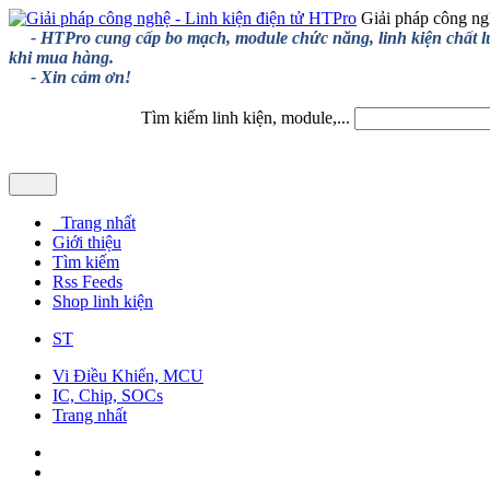
Giải pháp công ng
- HTPro cung cấp bo mạch, module chức năng, linh kiện chất lượng
khi mua hàng.
- Xin cảm ơn!
Tìm kiếm linh kiện, module,...
Trang nhất
Giới thiệu
Tìm kiếm
Rss Feeds
Shop linh kiện
ST
Vi Điều Khiển, MCU
IC, Chip, SOCs
Trang nhất