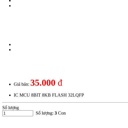
35.000
đ
Giá bán:
IC MCU 8BIT 8KB FLASH 32LQFP
Số lượng
Số lượng:
3
Con