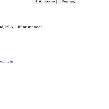
Thêm vào giỏ
Mua ngay
ard, IrDA, LIN master mode
bình luận