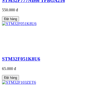
STM32F777NIH6 TFBGA216
550.000 đ
Đặt hàng
STM32F051K8U6
65.000 đ
Đặt hàng