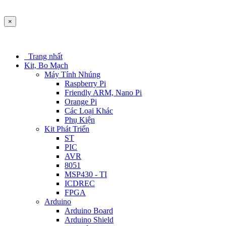
×
Trang nhất
Kit, Bo Mạch
Máy Tính Nhúng
Raspberry Pi
Friendly ARM, Nano Pi
Orange Pi
Các Loại Khác
Phụ Kiện
Kit Phát Triển
ST
PIC
AVR
8051
MSP430 - TI
ICDREC
FPGA
Arduino
Arduino Board
Arduino Shield