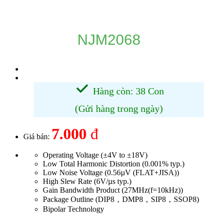
DANH MỤC SẢN PHẨM
NJM2068
Hàng còn: 38 Con
(Gửi hàng trong ngày)
7.000
đ
Giá bán:
Operating Voltage (±4V to ±18V)
Low Total Harmonic Distortion (0.001% typ.)
Low Noise Voltage (0.56µV (FLAT+JISA))
High Slew Rate (6V/µs typ.)
Gain Bandwidth Product (27MHz(f=10kHz))
Package Outline (DIP8，DMP8，SIP8，SSOP8)
Bipolar Technology