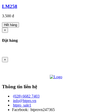
LM258
3.500 đ
Hết hàng
×
Đặt hàng
×
Thông tin liên hệ
(028) 6682 7403
info@htpro.vn
htpro_sale1
Facebook: htprovn247365