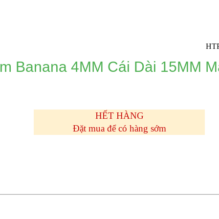
HTPro.vn ch
ắm Banana 4MM Cái Dài 15MM M
HẾT HÀNG
Đặt mua để có hàng sớm