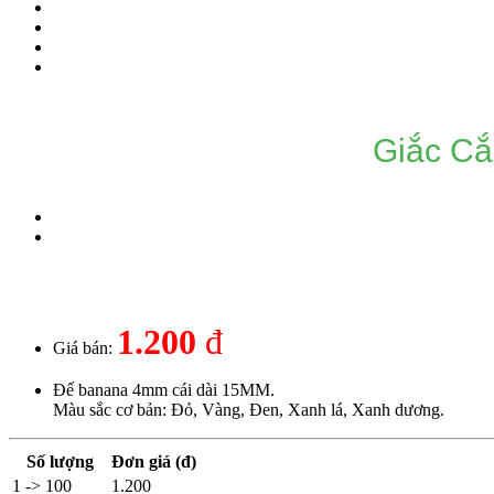
Giắc C
1.200
đ
Giá bán:
Đế banana 4mm cái dài 15MM.
Màu sắc cơ bản: Đỏ, Vàng, Đen, Xanh lá, Xanh dương.
Số lượng
Đơn giá (đ)
1 -> 100
1.200