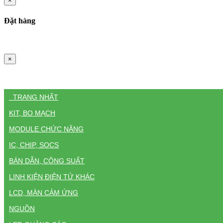
×
Đặt hàng
×
TRANG NHẤT
KIT, BO MẠCH
MODULE CHỨC NĂNG
IC, CHIP, SOCS
BÁN DẪN, CÔNG SUẤT
LINH KIỆN ĐIỆN TỬ KHÁC
LCD, MÀN CẢM ỨNG
NGUỒN