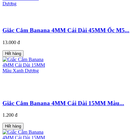
Giắc Cắm Banana 4MM Cái Dài 45MM Ốc M5...
13.000 đ
Hết hàng
Giắc Cắm Banana 4MM Cái Dài 15MM Màu...
1.200 đ
Hết hàng