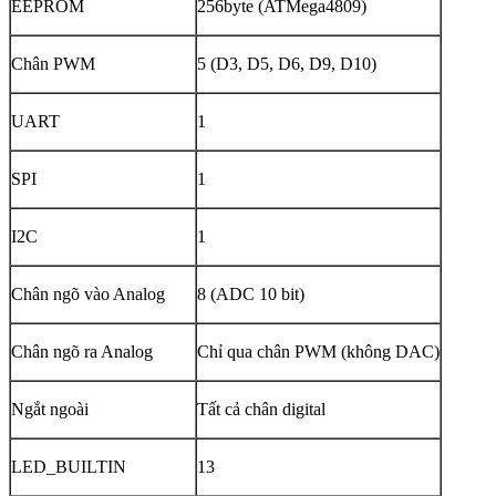
EEPROM
256byte (ATMega4809)
Chân PWM
5 (D3, D5, D6, D9, D10)
UART
1
SPI
1
I2C
1
Chân ngõ vào Analog
8 (ADC 10 bit)
Chân ngõ ra Analog
Chỉ qua chân PWM (không DAC)
Ngắt ngoài
Tất cả chân digital
LED_BUILTIN
13