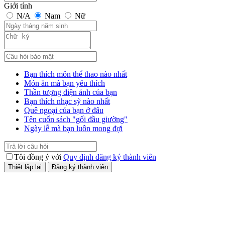
Giới tính
N/A
Nam
Nữ
Bạn thích môn thể thao nào nhất
Món ăn mà bạn yêu thích
Thần tượng điện ảnh của bạn
Bạn thích nhạc sỹ nào nhất
Quê ngoại của bạn ở đâu
Tên cuốn sách "gối đầu giường"
Ngày lễ mà bạn luôn mong đợi
Tôi đồng ý với
Quy định đăng ký thành viên