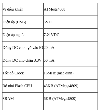
Vi điều khiển
ATMega4808
Điện áp (USB)
5VDC
Điện áp nguồn
7-21VDC
Dòng DC cho ngõ vào IO
20 mA
Dòng DC cho chân 3.3V
50 mA
Tốc độ Clock
16MHz (mặc định)
Bộ nhớ Flash CPU
48KB (ATMega4809)
SRAM
6KB (ATMega4809)