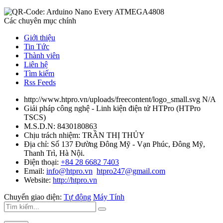
Các chuyên mục chính
Giới thiệu
Tin Tức
Thành viên
Liên hệ
Tìm kiếm
Rss Feeds
http://www.htpro.vn/uploads/freecontent/logo_small.svg
N/A
Giải pháp công nghệ - Linh kiện điện tử HTPro
(
HTPro
TSCS
)
M.S.D.N: 8430180863
Chịu trách nhiệm:
TRẦN THỊ THỦY
Địa chỉ:
Số 137 Đường Đông Mỹ - Vạn Phúc, Đông Mỹ,
Thanh Trì, Hà Nội.
Điện thoại:
+84 28 6682 7403
Email:
info@htpro.vn
htpro247@gmail.com
Website:
http://htpro.vn
Chuyển giao diện:
Tự động
Máy Tính