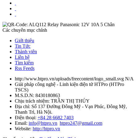
Các chuyên mục chính
Giới thiệu
Tin Tức
Thành viên
Liên hệ
Tìm kiếm
Rss Feeds
http://www.htpro.vn/uploads/freecontent/logo_small.svg
N/A
Giải pháp công nghệ - Linh kiện điện tử HTPro
(
HTPro
TSCS
)
M.S.D.N: 8430180863
Chịu trách nhiệm:
TRẦN THỊ THỦY
Địa chỉ:
Số 137 Đường Đông Mỹ - Vạn Phúc, Đông Mỹ,
Thanh Trì, Hà Nội.
Điện thoại:
+84 28 6682 7403
Email:
info@htpro.vn
htpro247@gmail.com
Website:
http://htpro.vn