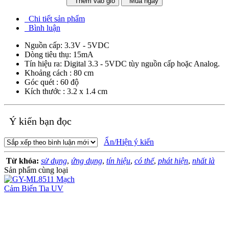
Thêm vào giỏ
Mua ngay
Chi tiết sản phẩm
Bình luận
Nguồn cấp: 3.3V - 5VDC
Dòng tiêu thụ: 15mA
Tín hiệu ra: Digital 3.3 - 5VDC tùy nguồn cấp hoặc Analog.
Khoảng cách : 80 cm
Góc quét : 60 độ
Kích thước : 3.2 x 1.4 cm
Ý kiến bạn đọc
Ẩn/Hiện ý kiến
Từ khóa:
sử dụng
,
ứng dụng
,
tín hiệu
,
có thể
,
phát hiện
,
nhất là
Sản phẩm cùng loại