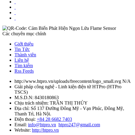
Các chuyên mục chính
Giới thiệu
Tin Tức
Thành viên
Liên hệ
Tìm kiếm
Rss Feeds
http://www.htpro.vn/uploads/freecontent/logo_small.svg
N/A
Giải pháp công nghệ - Linh kiện điện tử HTPro
(
HTPro
TSCS
)
M.S.D.N: 8430180863
Chịu trách nhiệm:
TRẦN THỊ THỦY
Địa chỉ:
Số 137 Đường Đông Mỹ - Vạn Phúc, Đông Mỹ,
Thanh Trì, Hà Nội.
Điện thoại:
+84 28 6682 7403
Email:
info@htpro.vn
htpro247@gmail.com
Website:
http://htpro.vn