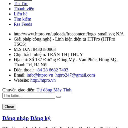
Tin Tức
Thành viên
Liên hệ
Tìm kiếm
Rss Feeds
http://www.htpro.vn/uploads/freecontent/logo_small.svg
N/A
Giải pháp công nghệ - Linh kiện điện tử HTPro
(
HTPro
TSCS
)
M.S.D.N: 8430180863
Chịu trách nhiệm:
TRẦN THỊ THỦY
Địa chỉ:
Số 137 Đường Đông Mỹ - Vạn Phúc, Đông Mỹ,
Thanh Trì, Hà Nội.
Điện thoại:
+84 28 6682 7403
Email:
info@htpro.vn
htpro247@gmail.com
Website:
http://htpro.vn
Chuyển giao diện:
Tự động
Máy Tính
Close
Đăng nhập
Đăng ký