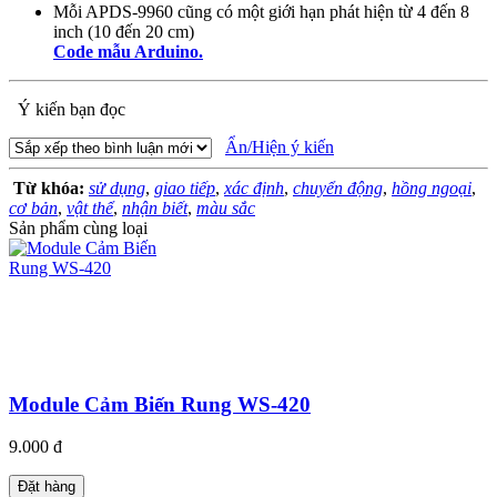
Mỗi APDS-9960 cũng có một giới hạn phát hiện từ 4 đến 8
inch (10 đến 20 cm)
Code mẫu Arduino.
Ý kiến bạn đọc
Ẩn/Hiện ý kiến
Từ khóa:
sử dụng
,
giao tiếp
,
xác định
,
chuyển động
,
hồng ngoại
,
cơ bản
,
vật thể
,
nhận biết
,
màu sắc
Sản phẩm cùng loại
Module Cảm Biến Rung WS-420
9.000 đ
Đặt hàng