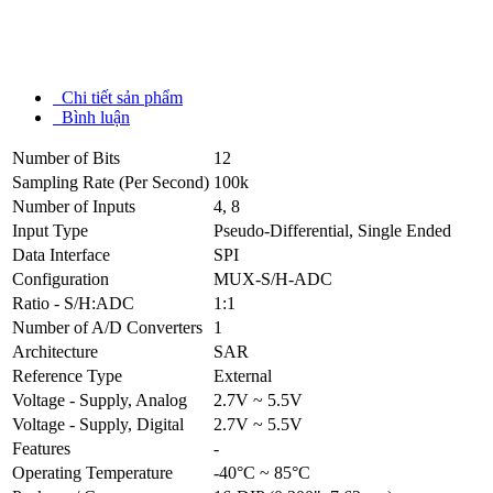
Chi tiết sản phẩm
Bình luận
Number of Bits
12
Sampling Rate (Per Second)
100k
Number of Inputs
4, 8
Input Type
Pseudo-Differential, Single Ended
Data Interface
SPI
Configuration
MUX-S/H-ADC
Ratio - S/H:ADC
1:1
Number of A/D Converters
1
Architecture
SAR
Reference Type
External
Voltage - Supply, Analog
2.7V ~ 5.5V
Voltage - Supply, Digital
2.7V ~ 5.5V
Features
-
Operating Temperature
-40°C ~ 85°C