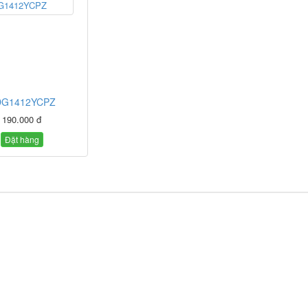
DG1412YCPZ
190.000 đ
Đặt hàng