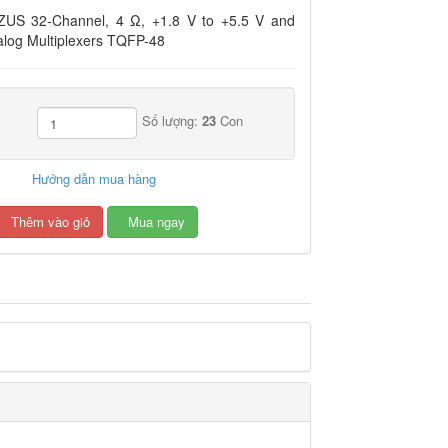
US 32-Channel, 4 Ω, +1.8 V to +5.5 V and
alog Multiplexers TQFP-48
Số lượng:
23
Con
Hướng dẫn mua hàng
Thêm vào giỏ
Mua ngay