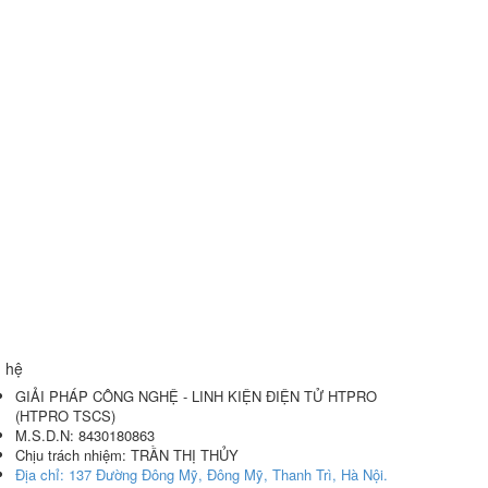
n hệ
GIẢI PHÁP CÔNG NGHỆ - LINH KIỆN ĐIỆN TỬ HTPRO
(
HTPRO TSCS
)
M.S.D.N: 8430180863
Chịu trách nhiệm:
TRẦN THỊ THỦY
Địa chỉ:
137 Đường Đông Mỹ, Đông Mỹ, Thanh Trì, Hà Nội.