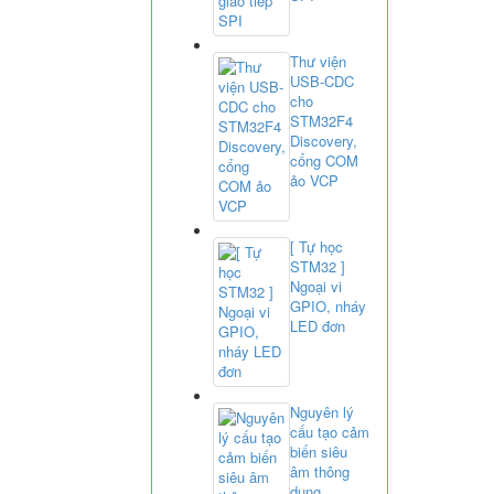
Thư viện
USB-CDC
cho
STM32F4
Discovery,
cổng COM
ảo VCP
[ Tự học
STM32 ]
Ngoại vi
GPIO, nháy
LED đơn
Nguyên lý
cấu tạo cảm
biến siêu
âm thông
dụng