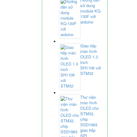
sử dụng
module KQ-
130F với
arduino
Giao tiếp
màn hình
OLED 1.3
inch
SH1106 với
STM32
Thư viện
màn hình
OLED cho
STM32,
chip
SSD1963
giao tiếp
SPI