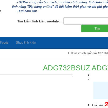
- HTPro cung cấp bo mạch, module chức năng, linh kiện chất 
tính năng "Đặt hàng online" để tiết kiệm thời gian và chi phí g
ử
- Xin cảm ơn!
Tìm kiếm linh kiện, module,...
 Feeds
Shop linh kiện
HTPro.vn chuyển về 137 Đường Đôn
ADG732BSUZ ADG
2
Giá bán: