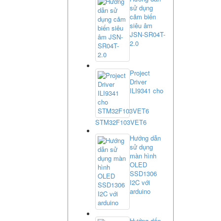
sử dụng
cảm biến
siêu âm
JSN-SR04T-
2.0
Project
Driver
ILI9341 cho
STM32F103VET6
Hướng dẫn
sử dụng
màn hình
OLED
SSD1306
I2C với
arduino
Hướng dấn