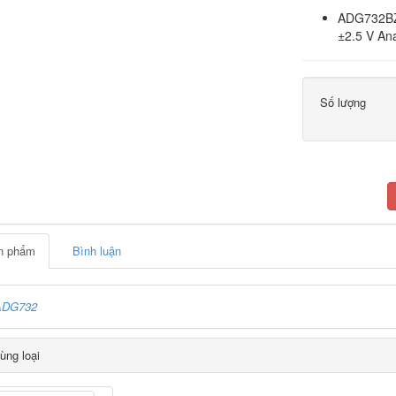
ADG732BZ
±2.5 V An
Số lượng
ản phẩm
Bình luận
ADG732
ùng loại