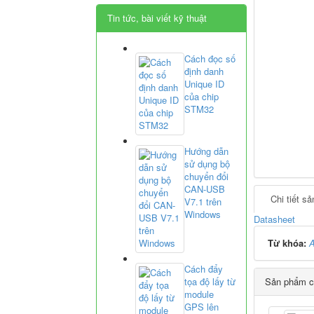
Tin tức, bài viết kỹ thuật
Cách đọc số
định danh
Unique ID
của chip
STM32
Hướng dẫn
sử dụng bộ
chuyển đổi
CAN-USB
Chi tiết s
V7.1 trên
Windows
Datasheet
Từ khóa:
Cách đẩy
tọa độ lấy từ
Sản phẩm c
module
GPS lên