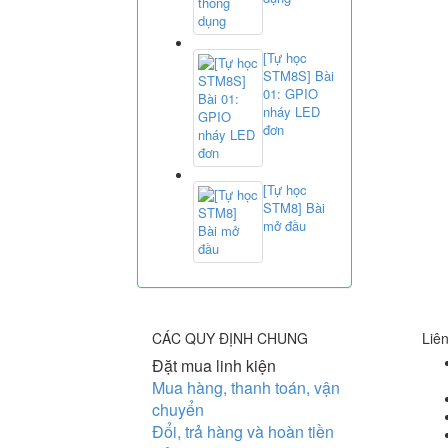
[Tự học
STM8S] Bài
01: GPIO
nháy LED
đơn
[Tự học
STM8] Bài
mở đầu
CÁC QUY ĐỊNH CHUNG
Liê
Đặt mua linh kiện
Mua hàng, thanh toán, vận
chuyển
Đổi, trả hàng và hoàn tiền