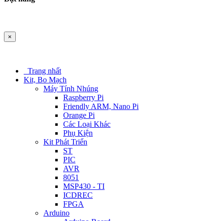
×
Trang nhất
Kit, Bo Mạch
Máy Tính Nhúng
Raspberry Pi
Friendly ARM, Nano Pi
Orange Pi
Các Loại Khác
Phụ Kiện
Kit Phát Triển
ST
PIC
AVR
8051
MSP430 - TI
ICDREC
FPGA
Arduino