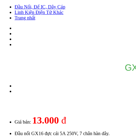
Đầu Nối, Đế IC, Dây Cáp
Linh Kiện Điện Tử Khác
Trang nhất
GX
13.000
đ
Giá bán:
Đầu nối GX16 đực cái 5A 250V, 7 chân hàn dây.