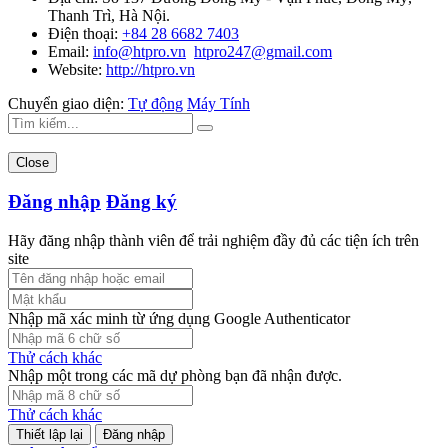
Thanh Trì, Hà Nội.
Điện thoại:
+84 28 6682 7403
Email:
info@htpro.vn
htpro247@gmail.com
Website:
http://htpro.vn
Chuyển giao diện:
Tự động
Máy Tính
Close
Đăng nhập
Đăng ký
Hãy đăng nhập thành viên để trải nghiệm đầy đủ các tiện ích trên
site
Nhập mã xác minh từ ứng dụng Google Authenticator
Thử cách khác
Nhập một trong các mã dự phòng bạn đã nhận được.
Thử cách khác
Đăng nhập