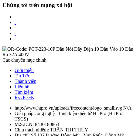
Chúng tôi trên mạng xã hội
Các chuyên mục chính
Giới thiệu
Tin Tức
Thành viên
Liên hệ
Tìm kiếm
Rss Feeds
http://www.htpro.vn/uploads/freecontent/logo_small.svg
N/A
Giải pháp công nghệ - Linh kiện điện tử HTPro
(
HTPro
TSCS
)
M.S.D.N: 8430180863
Chịu trách nhiệm:
TRẦN THỊ THỦY
Địa chỉ:
Số 137 Đường Đông Mỹ - Vạn Phúc, Đông Mỹ,