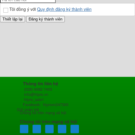
Tôi đồng ý với
Quy định đăng ký thành viên
Thông tin liên hệ
(028) 6682 7403
info@htpro.vn
htpro_sale1
Facebook: htprovn247365
Gửi phản hồi
Chúng tôi trên mạng xã hội
Chúng tôi trên mạng xã hội