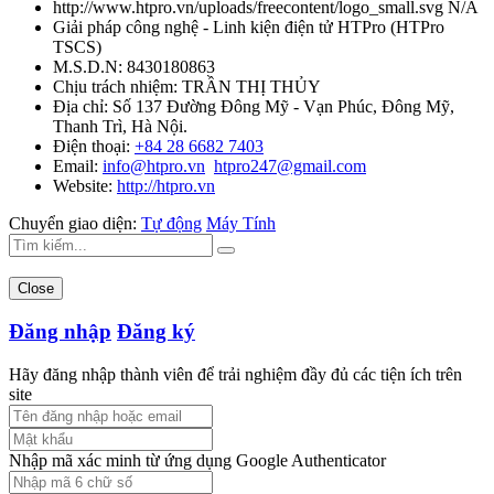
http://www.htpro.vn/uploads/freecontent/logo_small.svg
N/A
Giải pháp công nghệ - Linh kiện điện tử HTPro
(
HTPro
TSCS
)
M.S.D.N: 8430180863
Chịu trách nhiệm:
TRẦN THỊ THỦY
Địa chỉ:
Số 137 Đường Đông Mỹ - Vạn Phúc, Đông Mỹ,
Thanh Trì, Hà Nội.
Điện thoại:
+84 28 6682 7403
Email:
info@htpro.vn
htpro247@gmail.com
Website:
http://htpro.vn
Chuyển giao diện:
Tự động
Máy Tính
Close
Đăng nhập
Đăng ký
Hãy đăng nhập thành viên để trải nghiệm đầy đủ các tiện ích trên
site
Nhập mã xác minh từ ứng dụng Google Authenticator