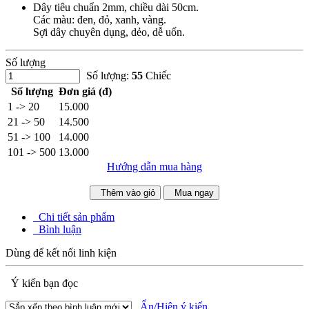
Dây tiêu chuẩn 2mm, chiều dài 50cm.
Các màu: đen, đỏ, xanh, vàng.
Sợi dây chuyên dụng, dẻo, dễ uốn.
Số lượng
Số lượng:
55
Chiếc
Số lượng
Đơn giá (đ)
1 -> 20
15.000
21 -> 50
14.500
51 -> 100
14.000
101 -> 500
13.000
Hướng dẫn mua hàng
Thêm vào giỏ
Mua ngay
Chi tiết sản phẩm
Bình luận
Dùng để kết nối linh kiện
Ý kiến bạn đọc
Ẩn/Hiện ý kiến