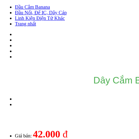
Đầu Cắm Banana
Đầu Nối, Đế IC, Dây Cáp
Linh Kiện Điện Tử Khác
Trang nhất
Dây Cắm B
42.000
đ
Giá bán: