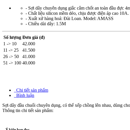
- Sợi dây chuyên dụng giắc cắm chốt an toàn đầu đực 
- Chất liệu silicon mềm dẻo, chịu được điện áp cao 10A.
- Xuất xứ hàng hoá: Đài Loan. Model: AMASS
- Chiều dài dây: 1.5M
Số lượng
Đơn giá (đ)
1 -> 10
42.000
11 -> 25
41.500
26 -> 50
41.000
51 -> 100
40.000
Chi tiết sản phẩm
Bình luận
Sợi dây đầu chuối chuyên dụng, có thể xếp chồng lên nhau, dùng cho c
Thông tin chi tiết sản phẩm:
Ý kiến bạn đọc