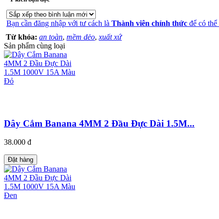
Bạn cần đăng nhập với tư cách là
Thành viên chính thức
để có thể
Từ khóa:
an toàn
,
mềm dẻo
,
xuất xứ
Sản phẩm cùng loại
Dây Cắm Banana 4MM 2 Đầu Đực Dài 1.5M...
38.000 đ
Đặt hàng