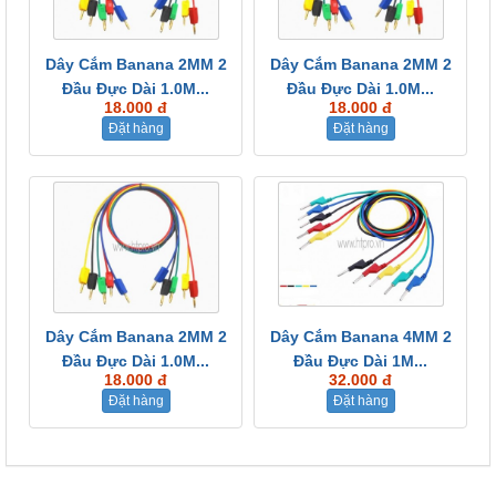
Dây Cắm Banana 2MM 2
Dây Cắm Banana 2MM 2
Đầu Đực Dài 1.0M...
Đầu Đực Dài 1.0M...
18.000 đ
18.000 đ
Đặt hàng
Đặt hàng
Dây Cắm Banana 2MM 2
Dây Cắm Banana 4MM 2
Đầu Đực Dài 1.0M...
Đầu Đực Dài 1M...
18.000 đ
32.000 đ
Đặt hàng
Đặt hàng