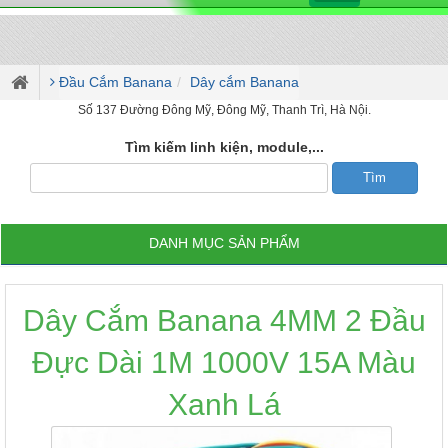
Đầu Cắm Banana
Dây cắm Banana
Số 137 Đường Đông Mỹ, Đông Mỹ, Thanh Trì, Hà Nội.
Tìm kiếm linh kiện, module,...
DANH MỤC SẢN PHẨM
Dây Cắm Banana 4MM 2 Đầu
Đực Dài 1M 1000V 15A Màu
Xanh Lá