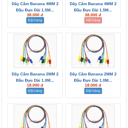
Dây Cắm Banana 4MM 2
Dây Cắm Banana 4MM 2
Đầu Đực Dài 1.5M...
Đầu Đực Dài 1.5M...
38.000 đ
38.000 đ
Đặt hàng
Hết hàng
Dây Cắm Banana 2MM 2
Dây Cắm Banana 2MM 2
Đầu Đực Dài 1.0M...
Đầu Đực Dài 1.0M...
18.000 đ
18.000 đ
Đặt hàng
Đặt hàng