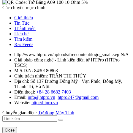
Các chuyên mục chính
Giới thiệu
Tin Tức
Thành viên
Liên hệ
Tìm kiếm
Rss Feeds
http://www.htpro.vn/uploads/freecontent/logo_small.svg
N/A
Giải pháp công nghệ - Linh kiện điện tử HTPro
(
HTPro
TSCS
)
M.S.D.N: 8430180863
Chịu trách nhiệm:
TRẦN THỊ THỦY
Địa chỉ:
Số 137 Đường Đông Mỹ - Vạn Phúc, Đông Mỹ,
Thanh Trì, Hà Nội.
Điện thoại:
+84 28 6682 7403
Email:
info@htpro.vn
htpro247@gmail.com
Website:
http://htpro.vn
Chuyển giao diện:
Tự động
Máy Tính
Close